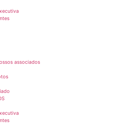
Executiva
ntes
ossos associados
otos
iado
OS
Executiva
ntes