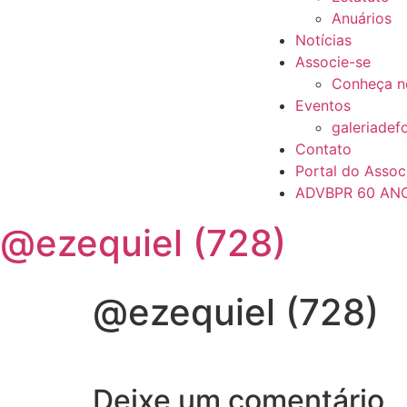
Anuários
Notícias
Associe-se
Conheça n
Eventos
galeriadef
Contato
Portal do Assoc
ADVBPR 60 AN
@ezequiel (728)
@ezequiel (728)
Deixe um comentário