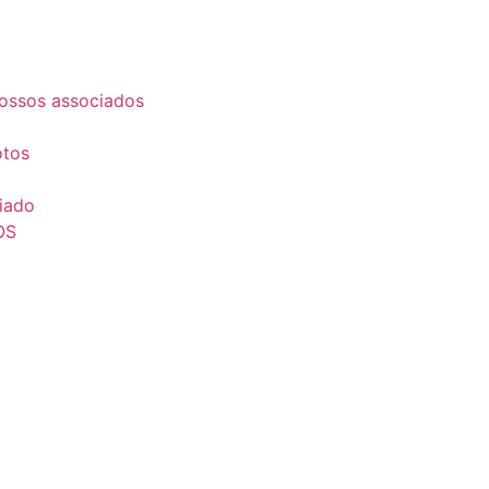
ossos associados
otos
iado
OS