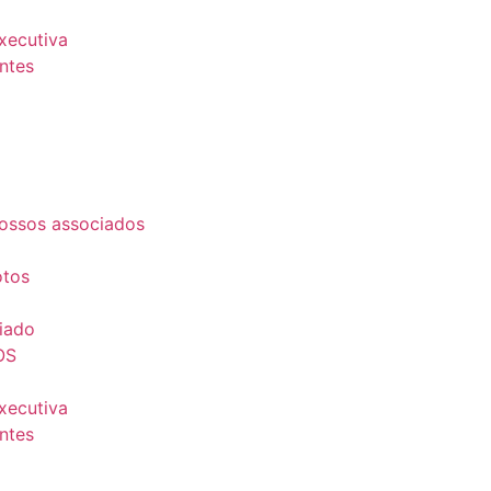
Executiva
ntes
ossos associados
otos
iado
OS
Executiva
ntes