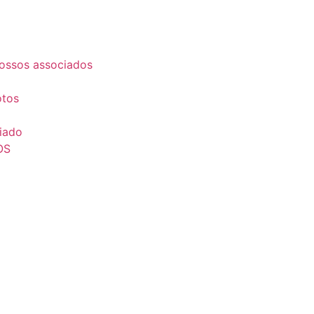
ossos associados
otos
iado
OS