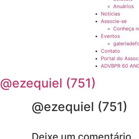
Anuários
Notícias
Associe-se
Conheça n
Eventos
galeriadef
Contato
Portal do Assoc
ADVBPR 60 AN
@ezequiel (751)
@ezequiel (751)
Deixe um comentário