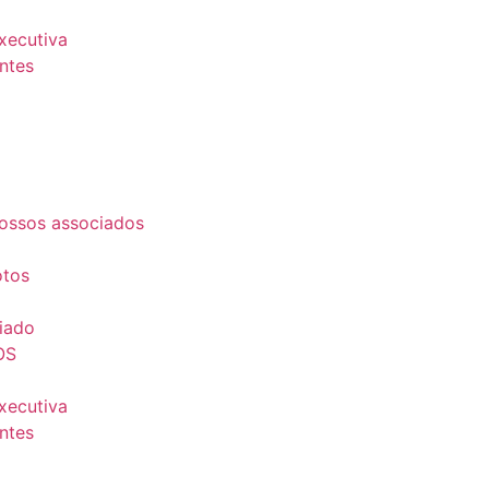
Executiva
ntes
ossos associados
otos
iado
OS
Executiva
ntes