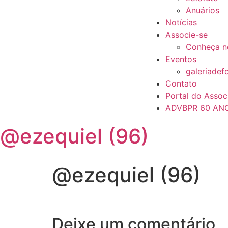
Anuários
Notícias
Associe-se
Conheça n
Eventos
galeriadef
Contato
Portal do Assoc
ADVBPR 60 AN
@ezequiel (96)
@ezequiel (96)
Deixe um comentário