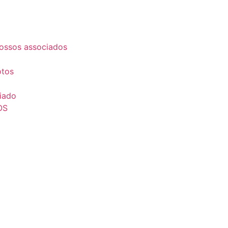
ossos associados
otos
iado
OS