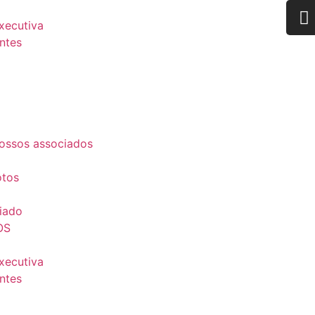
Executiva
ntes
ossos associados
otos
iado
OS
Executiva
ntes