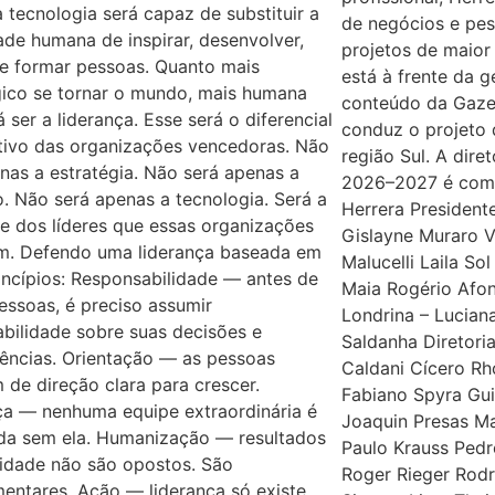
tecnologia será capaz de substituir a
de negócios e pes
de humana de inspirar, desenvolver,
projetos de maior
 e formar pessoas. Quanto mais
está à frente da 
gico se tornar o mundo, mais humana
conteúdo da Gaze
á ser a liderança. Esse será o diferencial
conduz o projeto
tivo das organizações vencedoras. Não
região Sul. A dire
nas a estratégia. Não será apenas a
2026–2027 é comp
. Não será apenas a tecnologia. Será a
Herrera President
e dos líderes que essas organizações
Gislayne Muraro V
m. Defendo uma liderança baseada em
Malucelli Laila So
incípios: Responsabilidade — antes de
Maia Rogério Afon
pessoas, é preciso assumir
Londrina – Lucian
bilidade sobre suas decisões e
Saldanha Diretori
ências. Orientação — as pessoas
Caldani Cícero Rho
 de direção clara para crescer.
Fabiano Spyra Gui
ça — nenhuma equipe extraordinária é
Joaquin Presas M
ída sem ela. Humanização — resultados
Paulo Krauss Ped
idade não são opostos. São
Roger Rieger Rodr
entares. Ação — liderança só existe