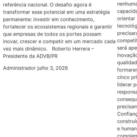
nenhuma 
referência nacional. O desafio agora é
capacida
transformar esse potencial em uma estratégia
orientar
permanente: investir em conhecimento,
tecnoló
fortalecer os ecossistemas regionais e garantir
precisar
que empresas de todos os portes possam
competi
inovar, crescer e competir em um mercado cada
será ape
vez mais dinâmico. Roberto Herrera –
inovação
Presidente da ADVB/PR
qualidad
Administrador
julho 3, 2026
formare
cinco pr
liderar 
responsa
consequ
precisam
Confian
constru
e human
complem