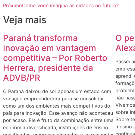
Próximo
Como você imagina as cidades no futuro?
Veja mais
Paraná transforma
O pe
inovação em vantagem
Alex
competitiva – Por Roberto
Passei a
Herrera, presidente da
empresas
ADVB/PR
aprendi
formaçõe
problem
O Paraná deixou de ser apenas um estado com
não nasc
vocação empreendedora para se consolidar
Vivemos
como um dos ambientes mais competitivos do
sobre In
país para inovação. Esse avanço não aconteceu
Sobre te
por acaso. Ele é fruto da combinação entre uma
mesmo a
economia diversificada, instituições de ensino
continu
qualificadas, empresas dispostas a se reinventar