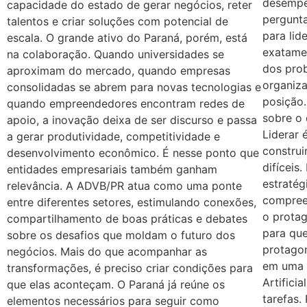
desempe
capacidade do estado de gerar negócios, reter
pergunt
talentos e criar soluções com potencial de
para lid
escala. O grande ativo do Paraná, porém, está
exatame
na colaboração. Quando universidades se
dos pro
aproximam do mercado, quando empresas
organiza
consolidadas se abrem para novas tecnologias e
posição.
quando empreendedores encontram redes de
sobre o
apoio, a inovação deixa de ser discurso e passa
Liderar 
a gerar produtividade, competitividade e
construi
desenvolvimento econômico. É nesse ponto que
difíceis
entidades empresariais também ganham
estratég
relevância. A ADVB/PR atua como uma ponte
compreen
entre diferentes setores, estimulando conexões,
o protag
compartilhamento de boas práticas e debates
para qu
sobre os desafios que moldam o futuro dos
protagon
negócios. Mais do que acompanhar as
em uma n
transformações, é preciso criar condições para
Artifici
que elas aconteçam. O Paraná já reúne os
tarefas.
elementos necessários para seguir como