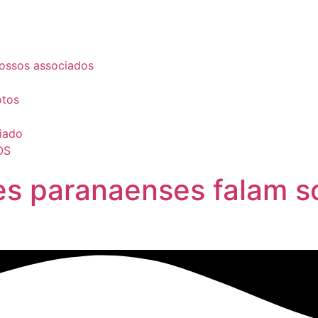
ossos associados
otos
iado
OS
es paranaenses falam s