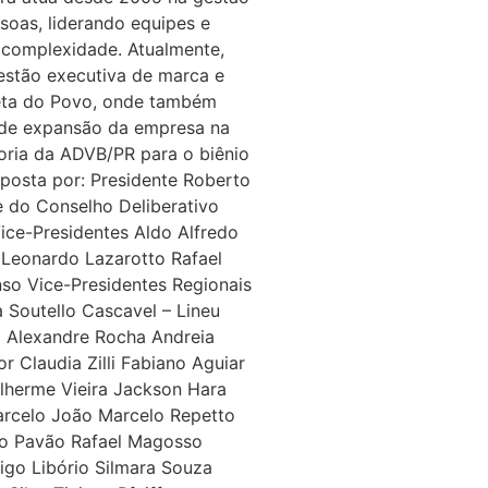
soas, liderando equipes e
 complexidade. Atualmente,
gestão executiva de marca e
ta do Povo, onde também
 de expansão da empresa na
toria da ADVB/PR para o biênio
osta por: Presidente Roberto
e do Conselho Deliberativo
ice-Presidentes Aldo Alfredo
l Leonardo Lazarotto Rafael
so Vice-Presidentes Regionais
a Soutello Cascavel – Lineu
a Alexandre Rocha Andreia
r Claudia Zilli Fabiano Aguiar
lherme Vieira Jackson Hara
arcelo João Marcelo Repetto
ro Pavão Rafael Magosso
igo Libório Silmara Souza