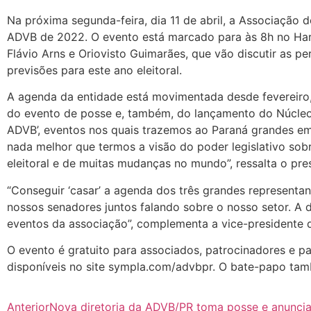
Na próxima segunda-feira, dia 11 de abril, a Associação d
ADVB de 2022. O evento está marcado para às 8h no Hard
Flávio Arns e Oriovisto Guimarães, que vão discutir as p
previsões para este ano eleitoral.
A agenda da entidade está movimentada desde fevereiro, 
do evento de posse e, também, do lançamento do Núcleo F
ADVB’, eventos nos quais trazemos ao Paraná grandes emp
nada melhor que termos a visão do poder legislativo sob
eleitoral e de muitas mudanças no mundo”, ressalta o pre
“Conseguir ‘casar’ a agenda dos três grandes representa
nossos senadores juntos falando sobre o nosso setor. A
eventos da associação”, complementa a vice-presidente
O evento é gratuito para associados, patrocinadores e pa
disponíveis no site sympla.com/advbpr. O bate-papo tam
Anterior
Nova diretoria da ADVB/PR toma posse e anunci