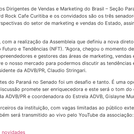
os Dirigentes de Vendas e Marketing do Brasil – Seção Para
 Rock Cafe Curitiba e os convidados são os três senadore
erspectivas do setor de marketing e vendas do Estado, ass
com a realização da Assembleia que definiu a nova direto
uturo e Tendências (NFT). “Agora, chegou o momento de ab
reendedores e gestores das áreas de marketing, vendas e 
re o nosso mercado para podermos discutir as tendências 
sidente da ADVB/PR, Claudio Stringari.
ntes do Paraná no Senado foi um desafio e tanto. É uma op
 discussão promete ser enriquecedora e este será o tom d
 da ADVB/PR e coordenadora do Estrela ADVB, Gislayne Mur
rceiros da instituição, com vagas limitadas ao público ext
bém será transmitido ao vivo pelo YouTube da associação
a novidades