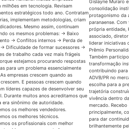
Gislayne Muraro
m milhões em tecnologia. Revisam
consolidação insti
mentos estratégicos todo ano. Contratam
protagonismo da 
rias, implementam metodologias, criam
paranaense. Com t
ndicadores. Mesmo assim, continuam
própria entidade,
ando os mesmos problemas: → Baixo
associado, diretor
ento → Conflitos internos → Perda de
liderar iniciativa
 → Dificuldade de formar sucessores →
Prêmio Personalid
s de trabalho cada vez mais frágeis
Também participo
porque estejamos procurando respostas
transformação inst
as para um problema essencialmente
contribuindo para
. As empresas crescem quando as
ADVB/PR no merca
 crescem. E pessoas crescem quando
escolha para a pr
am líderes capazes de desenvolver seu
trajetória constru
l. Durante muitos anos acreditamos que
vivência dentro d
a era sinônimo de autoridade.
mercado. Recebo 
mos os melhores vendedores.
principalmente, c
mos os melhores técnicos.
para dar continui
mos os profissionais com melhor
brilhantemente pel