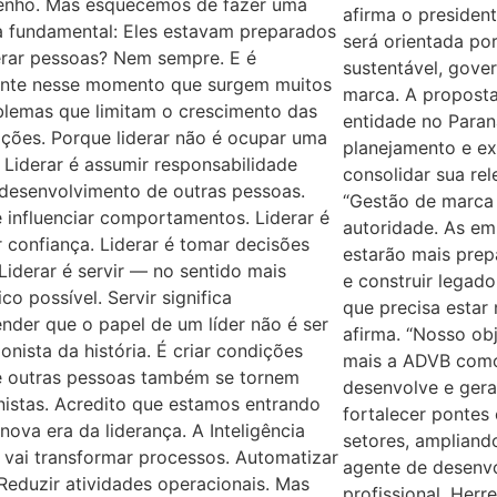
nho. Mas esquecemos de fazer uma
afirma o president
a fundamental: Eles estavam preparados
será orientada por
erar pessoas? Nem sempre. E é
sustentável, gove
nte nesse momento que surgem muitos
marca. A proposta
blemas que limitam o crescimento das
entidade no Paran
ções. Porque liderar não é ocupar uma
planejamento e ex
 Liderar é assumir responsabilidade
consolidar sua re
 desenvolvimento de outras pessoas.
“Gestão de marca 
é influenciar comportamentos. Liderar é
autoridade. As em
r confiança. Liderar é tomar decisões
estarão mais prep
. Liderar é servir — no sentido mais
e construir legad
ico possível. Servir significa
que precisa estar 
der que o papel de um líder não é ser
afirma. “Nosso ob
onista da história. É criar condições
mais a ADVB como
e outras pessoas também se tornem
desenvolve e gera
istas. Acredito que estamos entrando
fortalecer pontes 
ova era da liderança. A Inteligência
setores, amplian
al vai transformar processos. Automatizar
agente de desenvo
 Reduzir atividades operacionais. Mas
profissional, Her