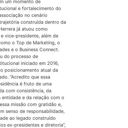
 em um momento de
tucional e fortalecimento do
associação no cenário
rajetória construída dentro da
 Herrera já atuou como
 e vice-presidente, além de
s como o Top de Marketing, o
ades e o Business Connect.
u do processo de
itucional iniciado em 2016,
 o posicionamento atual da
do. “Acredito que essa
esidência é fruto de uma
ída com consistência, da
a entidade e da relação com o
essa missão com gratidão e,
om senso de responsabilidade,
dade ao legado construído
os ex-presidentes e diretoria”,