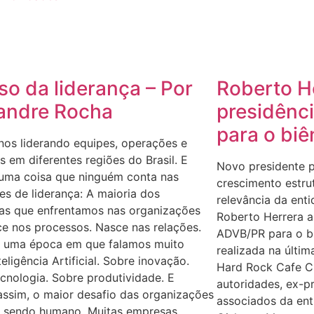
so da liderança – Por
Roberto H
andre Rocha
presidênc
para o bi
nos liderando equipes, operações e
 em diferentes regiões do Brasil. E
Novo presidente p
 uma coisa que ninguém conta nas
crescimento estru
s de liderança: A maioria dos
relevância da ent
as que enfrentamos nas organizações
Roberto Herrera a
e nos processos. Nasce nas relações.
ADVB/PR para o b
 uma época em que falamos muito
realizada na últim
teligência Artificial. Sobre inovação.
Hard Rock Cafe Cu
cnologia. Sobre produtividade. E
autoridades, ex-pr
ssim, o maior desafio das organizações
associados da ent
a sendo humano. Muitas empresas