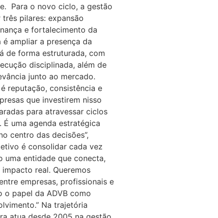
e. Para o novo ciclo, a gestão
 três pilares: expansão
rnança e fortalecimento da
 é ampliar a presença da
á de forma estruturada, com
ecução disciplinada, além de
levância junto ao mercado.
é reputação, consistência e
presas que investirem nisso
aradas para atravessar ciclos
o. É uma agenda estratégica
no centro das decisões”,
jetivo é consolidar cada vez
 uma entidade que conecta,
 impacto real. Queremos
entre empresas, profissionais e
do o papel da ADVB como
lvimento.” Na trajetória
rera atua desde 2005 na gestão