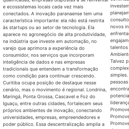
investe
e ecossistemas locais cada vez mais
planeja
conectados. A inovação paranaense tem uma
consulto
característica importante: ela não está restrita
novos i
às startups ou ao setor de tecnologia. Ela
enfrent
aparece no agronegócio de alta produtividade,
engajam
na indústria que investe em automação, no
talentos
varejo que aprimora a experiência do
Ambiente
consumidor, nos serviços que incorporam
Talvez 
inteligência de dados e nas empresas
complex
tradicionais que entendem a transformação
simples
como condição para continuar crescendo.
pessoas
Curitiba ocupa posição de destaque nesse
encontr
cenário, mas o movimento é regional. Londrina,
potencia
Maringá, Ponta Grossa, Cascavel e Foz do
lideranç
Iguaçu, entre outras cidades, fortalecem seus
Promove
próprios ambientes de inovação, conectando
Promove
universidades, empresas, empreendedores e
Promove
poder público. Essa descentralização amplia a