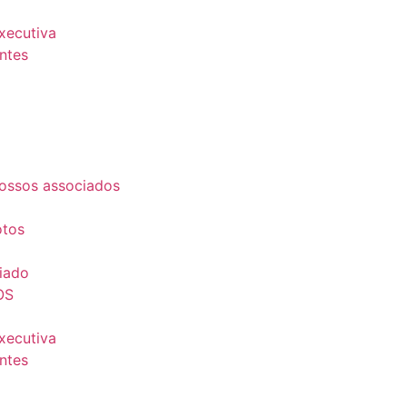
Executiva
ntes
ossos associados
otos
iado
OS
Executiva
ntes