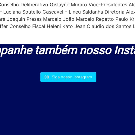
nselho Deliberativo Gislayne Muraro Vice-Presidentes Aldo
 Luciana Soutello Cascavel – Lineu Saldanha Diretoria Alex
ara Joaquin Presas Marcelo João Marcelo Repetto Paulo K
ffer Conselho Fiscal Heleni Kato Jean Claudio dos Santos L
panhe também nosso Inst
Siga nosso Instagram