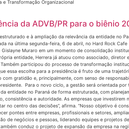
tura e Transformação Organizacional
ência da ADVB/PR para o biênio 
estruturado e à ampliação da relevância da entidade no P
a na última segunda-feira, 6 de abril, no Hard Rock Cafe 
de Gislayne Muraro em um momento de consolidação institu
ópria entidade, Herrera já atuou como associado, diretor e
 Também participou do processo de transformação instituci
 essa escolha para a presidência é fruto de uma trajetóri
com gratidão e, principalmente, com senso de responsabil
 presidente. Para o novo ciclo, a gestão será orientada por
 da entidade no Paraná de forma estruturada, com planejam
, consistência e autoridade. As empresas que investirem n
star no centro das decisões”, afirma. “Nosso objetivo é c
ecer pontes entre empresas, profissionais e setores, amp
stão de negócios e pessoas, liderando equipes e projetos d
também conduz o projeto de expansão da empresa na regiã