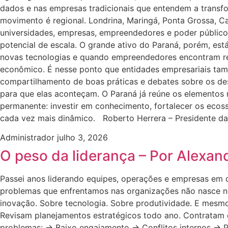
dados e nas empresas tradicionais que entendem a transf
movimento é regional. Londrina, Maringá, Ponta Grossa, C
universidades, empresas, empreendedores e poder público.
potencial de escala. O grande ativo do Paraná, porém, e
novas tecnologias e quando empreendedores encontram red
econômico. É nesse ponto que entidades empresariais ta
compartilhamento de boas práticas e debates sobre os de
para que elas aconteçam. O Paraná já reúne os elementos n
permanente: investir em conhecimento, fortalecer os ecos
cada vez mais dinâmico. Roberto Herrera – Presidente d
Administrador
julho 3, 2026
O peso da liderança – Por Alexan
Passei anos liderando equipes, operações e empresas em d
problemas que enfrentamos nas organizações não nasce nos
inovação. Sobre tecnologia. Sobre produtividade. E mesm
Revisam planejamentos estratégicos todo ano. Contratam
problemas: → Baixo engajamento → Conflitos internos → P