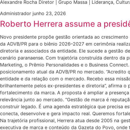
Alexandre Rocha Diretor | Grupo Massa | Liderança, Cul
Administrador
junho 23, 2026
Roberto Herrera assume a presid
Novo presidente propõe gestão orientada ao crescimento 
da ADVB/PR para o biênio 2026–2027 em cerimônia realizad
diretoria e associados da entidade. Ele sucede a gestão 
cenário paranaense. Com trajetória construída dentro da pr
Marketing, o Prêmio Personalidades e o Business Connect.
posicionamento atual da ADVB/PR no mercado. “Acredito que
entidade e da relação com o mercado. Recebo essa missão 
brilhantemente pelos ex-presidentes e diretoria”, afirma o
fortalecimento da marca. A proposta é ampliar a presença
relevância junto ao mercado. “Gestão de marca é reputação
construir legado. É uma agenda estratégica que precisa e
conecta, desenvolve e gera impacto real. Queremos fortal
Na trajetória profissional, Herrera atua desde 2005 na ge
executiva de marca e conteúdo da Gazeta do Povo, onde 