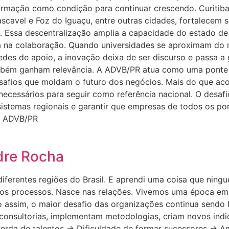
ormação como condição para continuar crescendo. Curitib
ascavel e Foz do Iguaçu, entre outras cidades, fortalecem
 Essa descentralização amplia a capacidade do estado de g
stá na colaboração. Quando universidades se aproximam d
es de apoio, a inovação deixa de ser discurso e passa a 
mbém ganham relevância. A ADVB/PR atua como uma ponte e
safios que moldam o futuro dos negócios. Mais do que aco
ecessários para seguir como referência nacional. O desafi
sistemas regionais e garantir que empresas de todos os p
a ADVB/PR
dre Rocha
iferentes regiões do Brasil. E aprendi uma coisa que ning
 processos. Nasce nas relações. Vivemos uma época em que
o assim, o maior desafio das organizações continua sendo
 consultorias, implementam metodologias, criam novos in
erda de talentos → Dificuldade de formar sucessores → Am