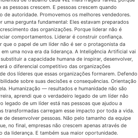
o as pessoas crescem. E pessoas crescem quando
imo de autoridade. Promovemos os melhores vendedores.
 uma pergunta fundamental: Eles estavam preparados
rescimento das organizações. Porque liderar não é
nciar comportamentos. Liderar é construir confiança.
er que o papel de um líder não é ser o protagonista da
m uma nova era da liderança. A Inteligência Artificial vai
substituir a capacidade humana de inspirar, desenvolver,
erá o diferencial competitivo das organizações
dade dos líderes que essas organizações formarem. Defendo
abilidade sobre suas decisões e consequências. Orientação
m ela. Humanização — resultados e humanidade não são
eira, aprendi que o verdadeiro legado de um líder não
ro legado de um líder está nas pessoas que ajudou a
as transformadas carregam esse impacto por toda a vida.
ade de desenvolver pessoas. Não pelo tamanho da equipe
e, no final, empresas não crescem apenas através de
eso da liderança. E também sua maior oportunidade.