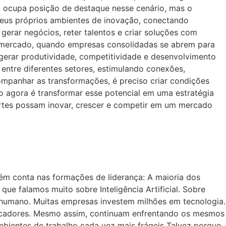
a ocupa posição de destaque nesse cenário, mas o
 seus próprios ambientes de inovação, conectando
erar negócios, reter talentos e criar soluções com
o mercado, quando empresas consolidadas se abrem para
gerar produtividade, competitividade e desenvolvimento
ntre diferentes setores, estimulando conexões,
mpanhar as transformações, é preciso criar condições
o agora é transformar esse potencial em uma estratégia
ortes possam inovar, crescer e competir em um mercado
uém conta nas formações de liderança: A maioria dos
 falamos muito sobre Inteligência Artificial. Sobre
 humano. Muitas empresas investem milhões em tecnologia.
dicadores. Mesmo assim, continuam enfrentando os mesmos
bientes de trabalho cada vez mais frágeis Talvez porque