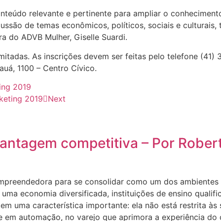
teúdo relevante e pertinente para ampliar o conheciment
cussão de temas econômicos, políticos, sociais e cultura
ra do ADVB Mulher, Giselle Suardi.
mitadas. As inscrições devem ser feitas pelo telefone (41
auá, 1100 – Centro Cívico.
ing 2019
keting 2019
Next
antagem competitiva – Por Robert
preendedora para se consolidar como um dos ambientes m
uma economia diversificada, instituições de ensino qualifi
m uma característica importante: ela não está restrita às 
te em automação, no varejo que aprimora a experiência do 