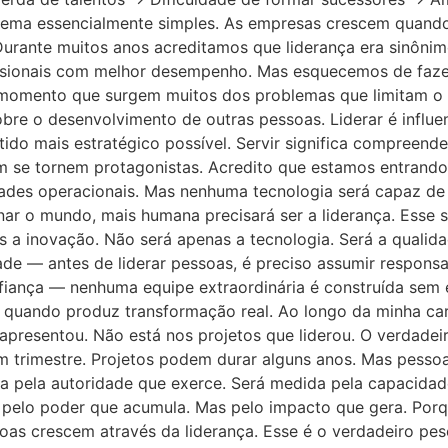
lema essencialmente simples. As empresas crescem quand
 Durante muitos anos acreditamos que liderança era sinôn
sionais com melhor desempenho. Mas esquecemos de fazer
momento que surgem muitos dos problemas que limitam o c
bre o desenvolvimento de outras pessoas. Liderar é influe
ntido mais estratégico possível. Servir significa compreend
m se tornem protagonistas. Acredito que estamos entrando e
dades operacionais. Mas nenhuma tecnologia será capaz de 
nar o mundo, mais humana precisará ser a liderança. Esse s
s a inovação. Não será apenas a tecnologia. Será a quali
ade — antes de liderar pessoas, é preciso assumir respons
nfiança — nenhuma equipe extraordinária é construída se
quando produz transformação real. Ao longo da minha carr
apresentou. Não está nos projetos que liderou. O verdadei
m trimestre. Projetos podem durar alguns anos. Mas pesso
ida pela autoridade que exerce. Será medida pela capacid
pelo poder que acumula. Mas pelo impacto que gera. Porqu
soas crescem através da liderança. Esse é o verdadeiro p