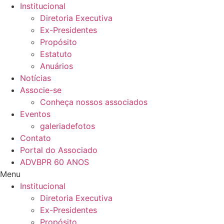
Ir
Institucional
para
Diretoria Executiva
o
Ex-Presidentes
conteúdo
Propósito
Estatuto
Anuários
Notícias
Associe-se
Conheça nossos associados
Eventos
galeriadefotos
Contato
Portal do Associado
ADVBPR 60 ANOS
Menu
Institucional
Diretoria Executiva
Ex-Presidentes
Propósito