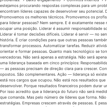
estejamos procurando respostas complexas para um prob
encontram líderes capazes de desenvolver seu potencial.
Promovemos os melhores técnicos. Promovemos os profis
para liderar pessoas? Nem sempre. E é exatamente nesse 
ocupar uma posição. Liderar é assumir responsabilidade so
Liderar é tomar decisões difíceis. Liderar é servir — no se
história. É criar condições para que outras pessoas també
transformar processos. Automatizar tarefas. Reduzir ativi
orientar e formar pessoas. Quanto mais tecnológico se tor
vencedoras. Não será apenas a estratégia. Não será apena
uma liderança baseada em cinco princípios: Responsabilid
— as pessoas precisam de direção clara para crescer. Co
opostos. São complementares. Ação — liderança só existe 
está nos cargos que ocupou. Não está nos resultados que 
desenvolver. Porque resultados financeiros podem durar u
Por isso acredito que a liderança do futuro não será med
que comanda. Mas pelo número de líderes que forma. Não 
estratégias. Empresas crescem através de pessoas. E pes