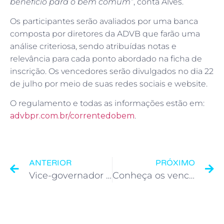
benefício para o bem comum”
, conta Alves.
Os participantes serão avaliados por uma banca
composta por diretores da ADVB que farão uma
análise criteriosa, sendo atribuídas notas e
relevância para cada ponto abordado na ficha de
inscrição. Os vencedores serão divulgados no dia 22
de julho por meio de suas redes sociais e website.
O regulamento e todas as informações estão em:
advbpr.com.br/correntedobem
.
ANTERIOR
PRÓXIMO
Vice-governador e presidente da FIEP falam dos impactos da pandemia no comércio e na indústria
Conheça os vencedores da Corrente do Bem da ADVB Paraná