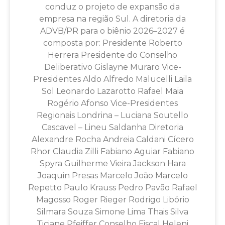
conduz o projeto de expansão da
empresa na região Sul. A diretoria da
ADVB/PR para o biênio 2026–2027 é
composta por: Presidente Roberto
Herrera Presidente do Conselho
Deliberativo Gislayne Muraro Vice-
Presidentes Aldo Alfredo Malucelli Laila
Sol Leonardo Lazarotto Rafael Maia
Rogério Afonso Vice-Presidentes
Regionais Londrina – Luciana Soutello
Cascavel – Lineu Saldanha Diretoria
Alexandre Rocha Andreia Caldani Cícero
Rhor Claudia Zilli Fabiano Aguiar Fabiano
Spyra Guilherme Vieira Jackson Hara
Joaquin Presas Marcelo João Marcelo
Repetto Paulo Krauss Pedro Pavão Rafael
Magosso Roger Rieger Rodrigo Libório
Silmara Souza Simone Lima Thais Silva
Ticiane Pfeiffer Conselho Fiscal Heleni