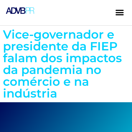
Vice-governador e
presidente da FIEP
falam dos impactos
da pandemia no
comércio e na
indústria