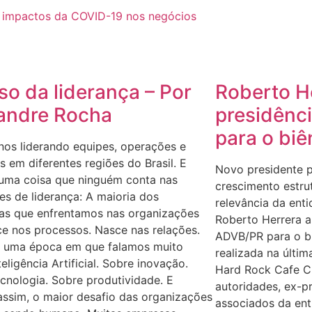
s impactos da COVID-19 nos negócios
so da liderança – Por
Roberto H
andre Rocha
presidênc
para o bi
nos liderando equipes, operações e
 em diferentes regiões do Brasil. E
Novo presidente p
 uma coisa que ninguém conta nas
crescimento estru
s de liderança: A maioria dos
relevância da ent
as que enfrentamos nas organizações
Roberto Herrera a
e nos processos. Nasce nas relações.
ADVB/PR para o b
 uma época em que falamos muito
realizada na últim
teligência Artificial. Sobre inovação.
Hard Rock Cafe Cu
cnologia. Sobre produtividade. E
autoridades, ex-pr
ssim, o maior desafio das organizações
associados da ent