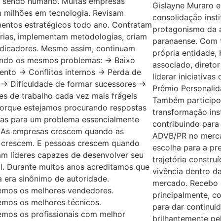
a sendo humano. Muitas empresas
Gislayne Muraro
m milhões em tecnologia. Revisam
consolidação insti
mentos estratégicos todo ano. Contratam
protagonismo da 
rias, implementam metodologias, criam
paranaense. Com t
ndicadores. Mesmo assim, continuam
própria entidade,
ando os mesmos problemas: → Baixo
associado, diretor
ento → Conflitos internos → Perda de
liderar iniciativa
 → Dificuldade de formar sucessores →
Prêmio Personalid
s de trabalho cada vez mais frágeis
Também participo
porque estejamos procurando respostas
transformação inst
as para um problema essencialmente
contribuindo para
. As empresas crescem quando as
ADVB/PR no merca
 crescem. E pessoas crescem quando
escolha para a pr
am líderes capazes de desenvolver seu
trajetória constru
l. Durante muitos anos acreditamos que
vivência dentro d
a era sinônimo de autoridade.
mercado. Recebo 
mos os melhores vendedores.
principalmente, c
mos os melhores técnicos.
para dar continui
mos os profissionais com melhor
brilhantemente pel