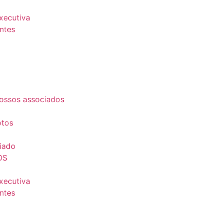
Executiva
ntes
ossos associados
otos
iado
OS
Executiva
ntes