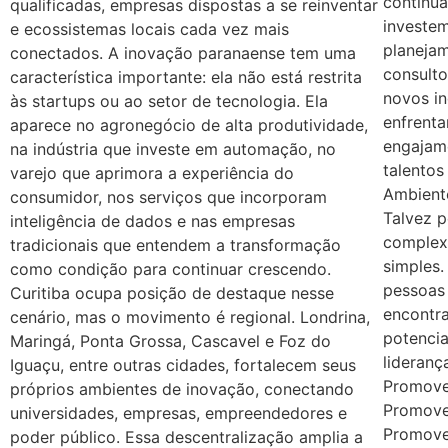
continu
qualificadas, empresas dispostas a se reinventar
investe
e ecossistemas locais cada vez mais
planeja
conectados. A inovação paranaense tem uma
consulto
característica importante: ela não está restrita
novos i
às startups ou ao setor de tecnologia. Ela
enfrent
aparece no agronegócio de alta produtividade,
engajam
na indústria que investe em automação, no
talentos
varejo que aprimora a experiência do
Ambiente
consumidor, nos serviços que incorporam
Talvez 
inteligência de dados e nas empresas
complex
tradicionais que entendem a transformação
simples
como condição para continuar crescendo.
pessoas
Curitiba ocupa posição de destaque nesse
encontr
cenário, mas o movimento é regional. Londrina,
potencia
Maringá, Ponta Grossa, Cascavel e Foz do
lideranç
Iguaçu, entre outras cidades, fortalecem seus
Promove
próprios ambientes de inovação, conectando
Promove
universidades, empresas, empreendedores e
Promove
poder público. Essa descentralização amplia a