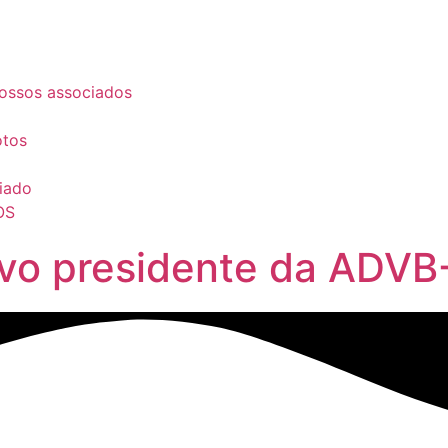
ossos associados
otos
iado
OS
ovo presidente da ADVB