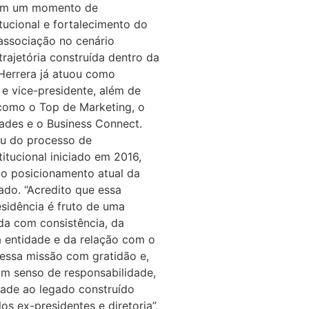
 em um momento de
tucional e fortalecimento do
associação no cenário
rajetória construída dentro da
 Herrera já atuou como
 e vice-presidente, além de
s como o Top de Marketing, o
ades e o Business Connect.
u do processo de
itucional iniciado em 2016,
 o posicionamento atual da
do. “Acredito que essa
esidência é fruto de uma
ída com consistência, da
a entidade e da relação com o
essa missão com gratidão e,
om senso de responsabilidade,
dade ao legado construído
os ex-presidentes e diretoria”,