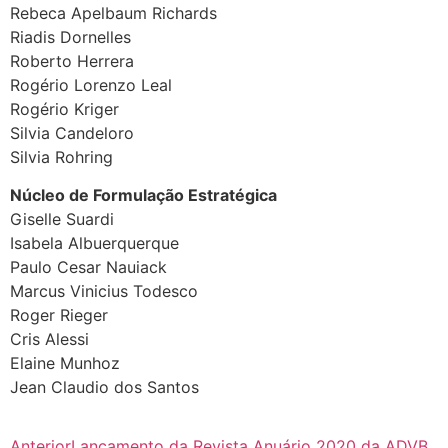
Rebeca Apelbaum Richards
Riadis Dornelles
Roberto Herrera
Rogério Lorenzo Leal
Rogério Kriger
Silvia Candeloro
Silvia Rohring
Núcleo de Formulação Estratégica
Giselle Suardi
Isabela Albuerquerque
Paulo Cesar Nauiack
Marcus Vinicius Todesco
Roger Rieger
Cris Alessi
Elaine Munhoz
Jean Claudio dos Santos
Anterior
Lançamento da Revista Anuário 2020 da ADVB