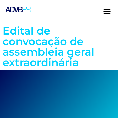
Edital de
convocação de
assembleia geral
extraordinária