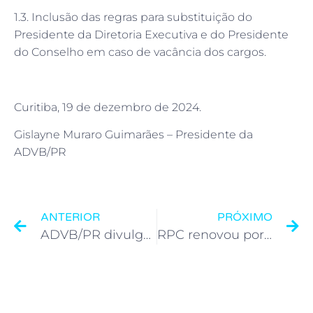
1.3. Inclusão das regras para substituição do
Presidente da Diretoria Executiva e do Presidente
do Conselho em caso de vacância dos cargos.
Curitiba, 19 de dezembro de 2024.
Gislayne Muraro Guimarães
–
Presidente da
ADVB/PR
ANTERIOR
PRÓXIMO
ADVB/PR divulga vencedores do Top de Marketing 2024
RPC renovou por mais um ano a parceria como Patrocinadora Media Partner da ADVB/PR