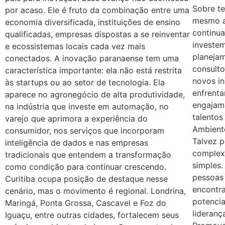
Sobre te
por acaso. Ele é fruto da combinação entre uma
mesmo a
economia diversificada, instituições de ensino
continu
qualificadas, empresas dispostas a se reinventar
investe
e ecossistemas locais cada vez mais
planeja
conectados. A inovação paranaense tem uma
consulto
característica importante: ela não está restrita
novos i
às startups ou ao setor de tecnologia. Ela
enfrent
aparece no agronegócio de alta produtividade,
engajam
na indústria que investe em automação, no
talentos
varejo que aprimora a experiência do
Ambiente
consumidor, nos serviços que incorporam
Talvez 
inteligência de dados e nas empresas
complex
tradicionais que entendem a transformação
simples
como condição para continuar crescendo.
pessoas
Curitiba ocupa posição de destaque nesse
encontr
cenário, mas o movimento é regional. Londrina,
potencia
Maringá, Ponta Grossa, Cascavel e Foz do
lideranç
Iguaçu, entre outras cidades, fortalecem seus