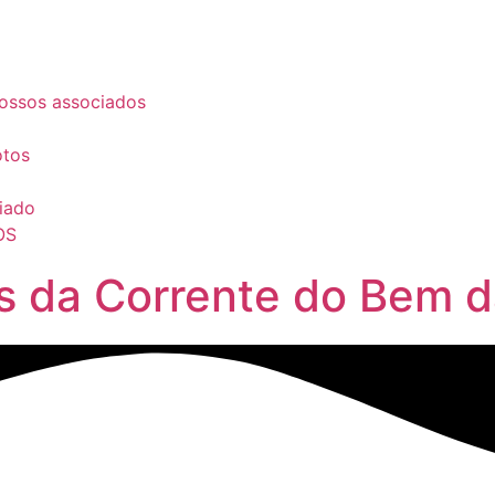
ossos associados
otos
iado
OS
s da Corrente do Bem d