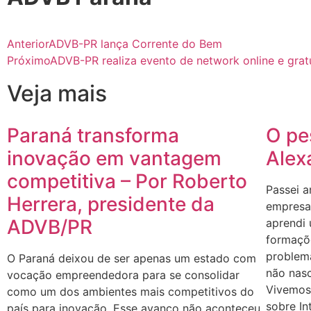
Anterior
ADVB-PR lança Corrente do Bem
Próximo
ADVB-PR realiza evento de network online e grat
Veja mais
Paraná transforma
O pe
inovação em vantagem
Alex
competitiva – Por Roberto
Passei a
Herrera, presidente da
empresas
ADVB/PR
aprendi
formaçõe
problem
O Paraná deixou de ser apenas um estado com
não nasc
vocação empreendedora para se consolidar
Vivemos
como um dos ambientes mais competitivos do
sobre In
país para inovação. Esse avanço não aconteceu