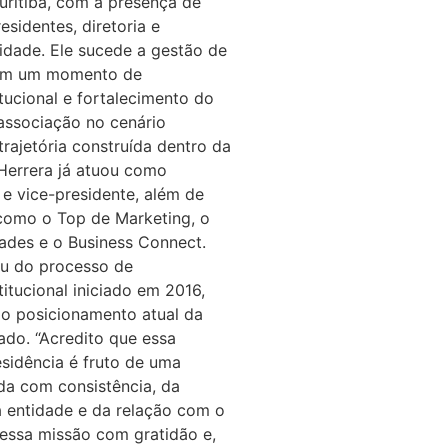
ritiba, com a presença de
esidentes, diretoria e
idade. Ele sucede a gestão de
 em um momento de
tucional e fortalecimento do
associação no cenário
rajetória construída dentro da
 Herrera já atuou como
 e vice-presidente, além de
s como o Top de Marketing, o
ades e o Business Connect.
u do processo de
itucional iniciado em 2016,
 o posicionamento atual da
do. “Acredito que essa
esidência é fruto de uma
ída com consistência, da
a entidade e da relação com o
essa missão com gratidão e,