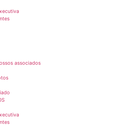
Executiva
ntes
ossos associados
otos
iado
OS
Executiva
ntes