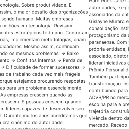
Hard Rock Cafe Cu
cnologia. Sobre produtividade. E
autoridades, ex-pr
ssim, o maior desafio das organizações
associados da ent
a sendo humano. Muitas empresas
Gislayne Muraro
m milhões em tecnologia. Revisam
consolidação insti
mentos estratégicos todo ano. Contratam
protagonismo da 
rias, implementam metodologias, criam
paranaense. Com t
ndicadores. Mesmo assim, continuam
própria entidade,
ando os mesmos problemas: → Baixo
associado, diretor
ento → Conflitos internos → Perda de
liderar iniciativa
 → Dificuldade de formar sucessores →
Prêmio Personalid
s de trabalho cada vez mais frágeis
Também participo
porque estejamos procurando respostas
transformação inst
as para um problema essencialmente
contribuindo para
. As empresas crescem quando as
ADVB/PR no merca
 crescem. E pessoas crescem quando
escolha para a pr
am líderes capazes de desenvolver seu
trajetória constru
l. Durante muitos anos acreditamos que
vivência dentro d
a era sinônimo de autoridade.
mercado. Recebo 