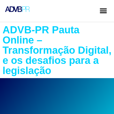
ADVB-PR Pauta
Online –
Transformação Digital,
e os desafios para a
legislação