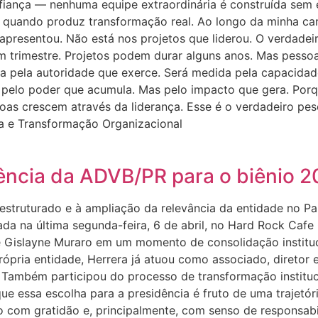
nfiança — nenhuma equipe extraordinária é construída se
quando produz transformação real. Ao longo da minha carr
apresentou. Não está nos projetos que liderou. O verdadei
m trimestre. Projetos podem durar alguns anos. Mas pesso
ida pela autoridade que exerce. Será medida pela capacid
pelo poder que acumula. Mas pelo impacto que gera. Porqu
soas crescem através da liderança. Esse é o verdadeiro p
tura e Transformação Organizacional
ência da ADVB/PR para o biênio 
estruturado e à ampliação da relevância da entidade no P
a na última segunda-feira, 6 de abril, no Hard Rock Cafe 
de Gislayne Muraro em um momento de consolidação institu
ópria entidade, Herrera já atuou como associado, diretor e
 Também participou do processo de transformação instituci
 essa escolha para a presidência é fruto de uma trajetóri
com gratidão e, principalmente, com senso de responsabil