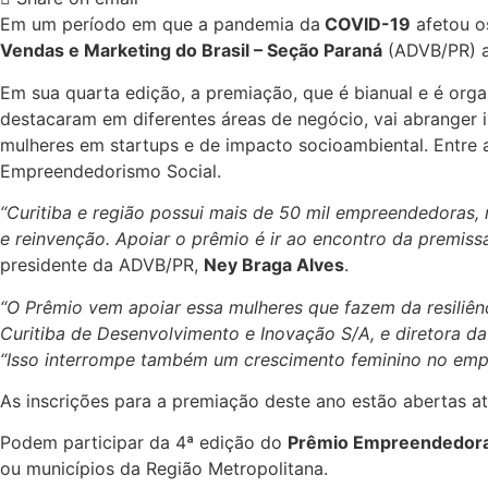
Em um período em que a pandemia da
COVID-19
afetou o
Vendas e Marketing do Brasil – Seção Paraná
(ADVB/PR) ap
Em sua quarta edição, a premiação, que é bianual e é org
destacaram em diferentes áreas de negócio, vai abranger 
mulheres em startups e de impacto socioambiental. Entre 
Empreendedorismo Social.
“Curitiba e região possui mais de 50 mil empreendedoras, 
e reinvenção. Apoiar o prêmio é ir ao encontro da premis
presidente da ADVB/PR,
Ney Braga Alves
.
“O Prêmio vem apoiar essa mulheres que fazem da resiliênc
Curitiba de Desenvolvimento e Inovação S/A, e diretora d
“Isso interrompe também um crescimento feminino no empr
As inscrições para a premiação deste ano estão abertas at
Podem participar da 4ª edição do
Prêmio Empreendedora 
ou municípios da Região Metropolitana.