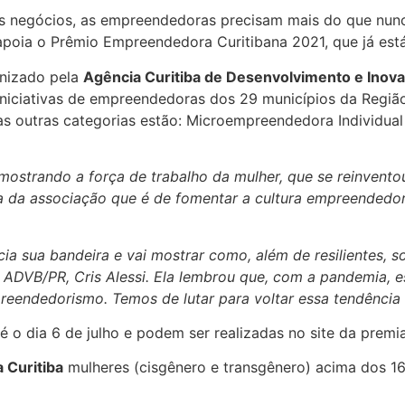
s negócios, as empreendedoras precisam mais do que nunc
oia o Prêmio Empreendedora Curitibana 2021, que já está
anizado pela
Agência Curitiba de Desenvolvimento e Inov
iniciativas de empreendedoras dos 29 municípios da Regiã
as outras categorias estão: Microempreendedora Individua
mostrando a força de trabalho da mulher, que se reinvento
sa da associação que é de fomentar a cultura empreendedor
ia sua bandeira e vai mostrar como, além de resilientes, s
a ADVB/PR, Cris Alessi. Ela lembrou que, com a pandemia,
eendedorismo. Temos de lutar para voltar essa tendência
é o dia 6 de julho e podem ser realizadas no site da prem
Curitiba
mulheres (cisgênero e transgênero) acima dos 1