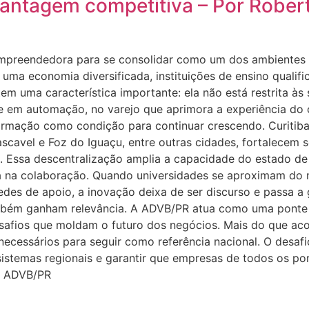
antagem competitiva – Por Robert
preendedora para se consolidar como um dos ambientes m
uma economia diversificada, instituições de ensino qualifi
m uma característica importante: ela não está restrita às 
te em automação, no varejo que aprimora a experiência do 
ormação como condição para continuar crescendo. Curitib
ascavel e Foz do Iguaçu, entre outras cidades, fortalecem
 Essa descentralização amplia a capacidade do estado de g
stá na colaboração. Quando universidades se aproximam d
es de apoio, a inovação deixa de ser discurso e passa a 
mbém ganham relevância. A ADVB/PR atua como uma ponte e
safios que moldam o futuro dos negócios. Mais do que aco
ecessários para seguir como referência nacional. O desafi
sistemas regionais e garantir que empresas de todos os p
a ADVB/PR