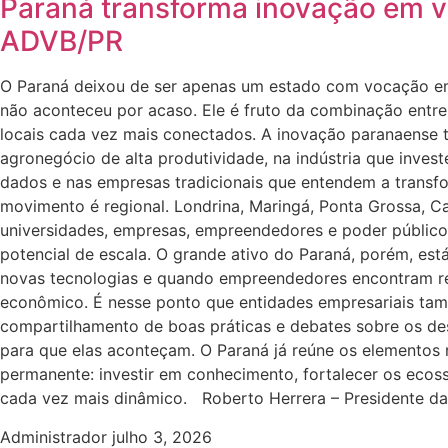
Paraná transforma inovação em v
ADVB/PR
O Paraná deixou de ser apenas um estado com vocação em
não aconteceu por acaso. Ele é fruto da combinação entre 
locais cada vez mais conectados. A inovação paranaense te
agronegócio de alta produtividade, na indústria que inves
dados e nas empresas tradicionais que entendem a transf
movimento é regional. Londrina, Maringá, Ponta Grossa, C
universidades, empresas, empreendedores e poder público.
potencial de escala. O grande ativo do Paraná, porém, e
novas tecnologias e quando empreendedores encontram red
econômico. É nesse ponto que entidades empresariais ta
compartilhamento de boas práticas e debates sobre os de
para que elas aconteçam. O Paraná já reúne os elementos n
permanente: investir em conhecimento, fortalecer os ecos
cada vez mais dinâmico. Roberto Herrera – Presidente d
Administrador
julho 3, 2026