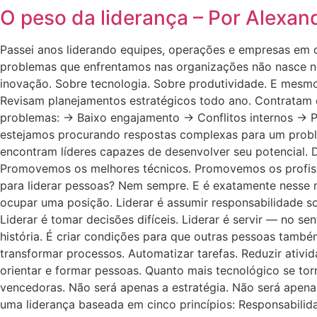
O peso da liderança – Por Alexan
Passei anos liderando equipes, operações e empresas em d
problemas que enfrentamos nas organizações não nasce nos
inovação. Sobre tecnologia. Sobre produtividade. E mesm
Revisam planejamentos estratégicos todo ano. Contratam
problemas: → Baixo engajamento → Conflitos internos → P
estejamos procurando respostas complexas para um prob
encontram líderes capazes de desenvolver seu potencial.
Promovemos os melhores técnicos. Promovemos os profis
para liderar pessoas? Nem sempre. E é exatamente nesse 
ocupar uma posição. Liderar é assumir responsabilidade so
Liderar é tomar decisões difíceis. Liderar é servir — no se
história. É criar condições para que outras pessoas també
transformar processos. Automatizar tarefas. Reduzir ativi
orientar e formar pessoas. Quanto mais tecnológico se tor
vencedoras. Não será apenas a estratégia. Não será apena
uma liderança baseada em cinco princípios: Responsabilid