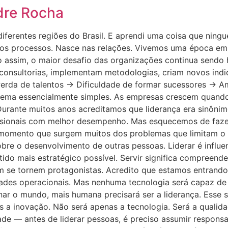
dre Rocha
iferentes regiões do Brasil. E aprendi uma coisa que ning
 processos. Nasce nas relações. Vivemos uma época em que
o assim, o maior desafio das organizações continua sendo
 consultorias, implementam metodologias, criam novos in
erda de talentos → Dificuldade de formar sucessores → Am
lema essencialmente simples. As empresas crescem quand
 Durante muitos anos acreditamos que liderança era sinôn
sionais com melhor desempenho. Mas esquecemos de fazer
momento que surgem muitos dos problemas que limitam o c
bre o desenvolvimento de outras pessoas. Liderar é influe
ntido mais estratégico possível. Servir significa compreend
m se tornem protagonistas. Acredito que estamos entrando e
dades operacionais. Mas nenhuma tecnologia será capaz de 
nar o mundo, mais humana precisará ser a liderança. Esse s
s a inovação. Não será apenas a tecnologia. Será a quali
ade — antes de liderar pessoas, é preciso assumir respons