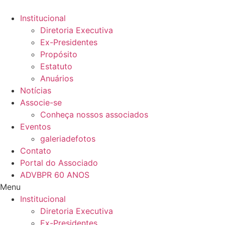
Ir
para
Institucional
o
Diretoria Executiva
conteúdo
Ex-Presidentes
Propósito
Estatuto
Anuários
Notícias
Associe-se
Conheça nossos associados
Eventos
galeriadefotos
Contato
Portal do Associado
ADVBPR 60 ANOS
Menu
Institucional
Diretoria Executiva
Ex-Presidentes