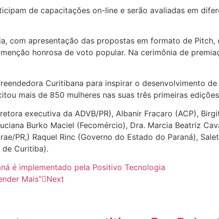
rticipam de capacitações on-line e serão avaliadas em dife
tória, com apresentação das propostas em formato de Pitch
 menção honrosa de voto popular. Na cerimônia de premia
ndedora Curitibana para inspirar o desenvolvimento de n
tou mais de 850 mulheres nas suas três primeiras edições
ora executiva da ADVB/PR), Albanir Fracaro (ACP), Birgit K
, Luciana Burko Maciel (Fecomércio), Dra. Marcia Beatriz C
brae/PR,) Raquel Rinc (Governo do Estado do Paraná), Salet
de Curitiba).
ná é implementado pela Positivo Tecnologia
ender Mais”
Next