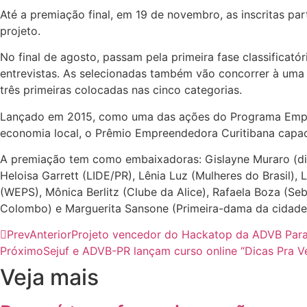
Até a premiação final, em 19 de novembro, as inscritas pa
projeto.
No final de agosto, passam pela primeira fase classifica
entrevistas. As selecionadas também vão concorrer à uma
três primeiras colocadas nas cinco categorias.
Lançado em 2015, como uma das ações do Programa Empree
economia local, o Prêmio Empreendedora Curitibana capaci
A premiação tem como embaixadoras: Gislayne Muraro (diret
Heloisa Garrett (LIDE/PR), Lênia Luz (Mulheres do Brasil)
(WEPS), Mônica Berlitz (Clube da Alice), Rafaela Boza (Se
Colombo) e Marguerita Sansone (Primeira-dama da cidade 
Prev
Anterior
Projeto vencedor do Hackatop da ADVB Para
Próximo
Sejuf e ADVB-PR lançam curso online “Dicas Pra V
Veja mais