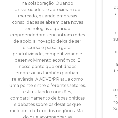
na colaboração. Quando
d
universidades se aproximam do
f
mercado, quando empresas
consolidadas se abrem para novas
l
tecnologias e quando
e
empreendedores encontram redes
su
de apoio, a inovação deixa de ser
discurso e passa a gerar
or
produtividade, competitividade e
desenvolvimento econômico. É
a
nesse ponto que entidades
de
empresariais também ganham
relevância. A ADVB/PR atua como
uma ponte entre diferentes setores,
co
estimulando conexões,
d
compartilhamento de boas práticas
no
e debates sobre os desafios que
Se
moldam o futuro dos negócios. Mais
do que acompanhar as