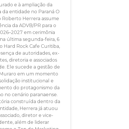
urado e à ampliação da
a da entidade no Paraná O
o Roberto Herrera assume
dência da ADVB/PR para o
2026–2027 em cerimônia
 na última segunda-feira, 6
no Hard Rock Cafe Curitiba,
sença de autoridades, ex-
es, diretoria e associados
de. Ele sucede a gestão de
e Muraro em um momento
olidação institucional e
mento do protagonismo da
ão no cenário paranaense.
tória construída dentro da
ntidade, Herrera já atuou
sociado, diretor e vice-
dente, além de liderar