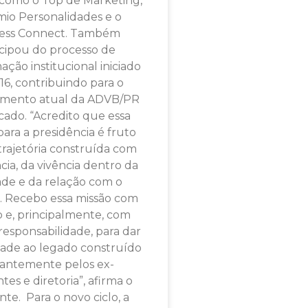
as como o Top de Marketing,
mio Personalidades e o
ess Connect. Também
icipou do processo de
ação institucional iniciado
6, contribuindo para o
amento atual da ADVB/PR
ado. “Acredito que essa
para a presidência é fruto
rajetória construída com
cia, da vivência dentro da
ade e da relação com o
 Recebo essa missão com
o e, principalmente, com
responsabilidade, para dar
ade ao legado construído
hantemente pelos ex-
tes e diretoria”, afirma o
nte. Para o novo ciclo, a