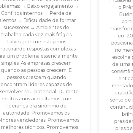
iniciativ
oblemas: → Baixo engajamento →
o Prê
Conflitos internos → Perda de
Busin
alentos → Dificuldade de formar
part
sucessores → Ambientes de
transform
trabalho cada vez mais frágeis
em 201
Talvez porque estejamos
posicion
rocurando respostas complexas
no merc
ara um problema essencialmente
escolha 
simples. As empresas crescem
de uma t
quando as pessoas crescem. E
consistên
pessoas crescem quando
entid
encontram líderes capazes de
mercado.
senvolver seu potencial. Durante
gratidã
muitos anos acreditamos que
senso de 
liderança era sinônimo de
continuid
autoridade. Promovemos os
bril
lhores vendedores. Promovemos
presiden
 melhores técnicos. Promovemos
preside