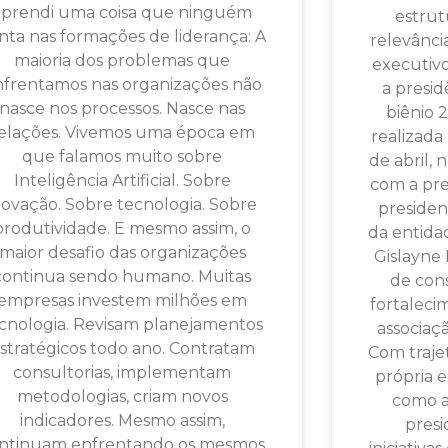
aprendi uma coisa que ninguém
estrut
nta nas formações de liderança: A
relevânci
maioria dos problemas que
executiv
frentamos nas organizações não
a presi
nasce nos processos. Nasce nas
biênio 
elações. Vivemos uma época em
realizada
que falamos muito sobre
de abril, 
Inteligência Artificial. Sobre
com a pre
novação. Sobre tecnologia. Sobre
president
produtividade. E mesmo assim, o
da entida
maior desafio das organizações
Gislayn
continua sendo humano. Muitas
de cons
empresas investem milhões em
fortaleci
cnologia. Revisam planejamentos
associaç
stratégicos todo ano. Contratam
Com traje
consultorias, implementam
própria e
metodologias, criam novos
como as
indicadores. Mesmo assim,
presi
ntinuam enfrentando os mesmos