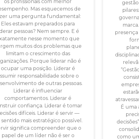
os profissionais com melhor
gestão
esempenho. Mas esquecemos de
pilare
azer uma pergunta fundamental:
governa
Eles estavam preparados para
marca.
iderar pessoas? Nem sempre. E é
presença 
xatamente nesse momento que
for
rgem muitos dos problemas que
plan
limitam o crescimento das
disciplin
ganizações. Porque liderar não é
relevâ
ocupar uma posição. Liderar é
“Gestã
ssumir responsabilidade sobre o
consis
senvolvimento de outras pessoas.
empres
Liderar é influenciar
estarã
comportamentos. Liderar é
atravessar
nstruir confiança. Liderar é tomar
É uma 
ecisões difíceis. Liderar é servir —
preci
 sentido mais estratégico possível.
decisões”
rvir significa compreender que o
consoli
papel de um líder não é ser o
como um