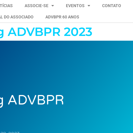
TÍCIAS
ASSOCIE-SE
EVENTOS
CONTATO
L DO ASSOCIADO
ADVBPR 60 ANOS
ng ADVBPR 2023
ng ADVBPR