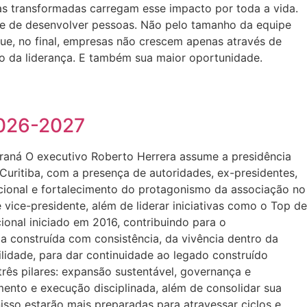
as transformadas carregam esse impacto por toda a vida.
ade de desenvolver pessoas. Não pelo tamanho da equipe
e, no final, empresas não crescem apenas através de
eso da liderança. E também sua maior oportunidade.
2026-2027
araná O executivo Roberto Herrera assume a presidência
Curitiba, com a presença de autoridades, ex-presidentes,
cional e fortalecimento do protagonismo da associação no
 vice-presidente, além de liderar iniciativas como o Top de
onal iniciado em 2016, contribuindo para o
a construída com consistência, da vivência dentro da
idade, para dar continuidade ao legado construído
 três pilares: expansão sustentável, governança e
ento e execução disciplinada, além de consolidar sua
isso estarão mais preparadas para atravessar ciclos e