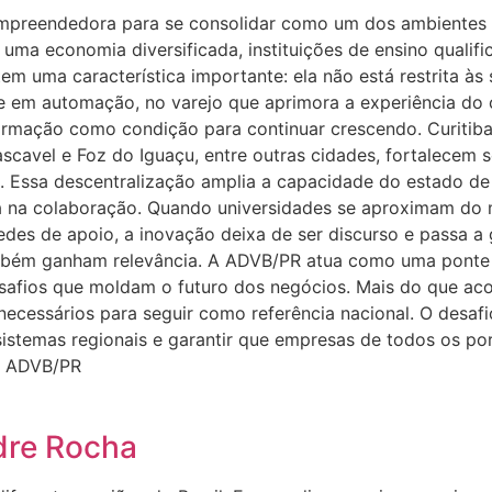
preendedora para se consolidar como um dos ambientes m
uma economia diversificada, instituições de ensino qualifi
m uma característica importante: ela não está restrita às 
te em automação, no varejo que aprimora a experiência do 
ormação como condição para continuar crescendo. Curitib
ascavel e Foz do Iguaçu, entre outras cidades, fortalecem
 Essa descentralização amplia a capacidade do estado de g
stá na colaboração. Quando universidades se aproximam d
es de apoio, a inovação deixa de ser discurso e passa a 
mbém ganham relevância. A ADVB/PR atua como uma ponte e
safios que moldam o futuro dos negócios. Mais do que aco
ecessários para seguir como referência nacional. O desafi
sistemas regionais e garantir que empresas de todos os p
a ADVB/PR
dre Rocha