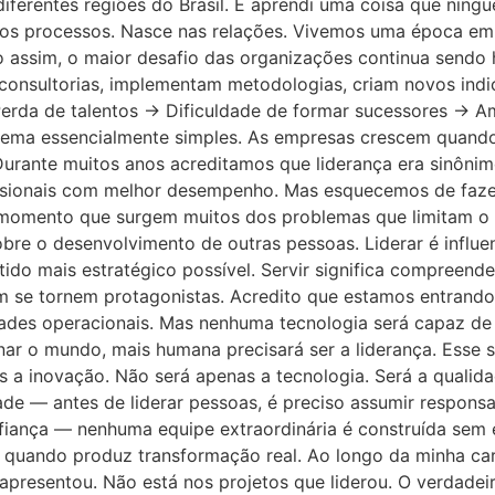
iferentes regiões do Brasil. E aprendi uma coisa que ning
 processos. Nasce nas relações. Vivemos uma época em que
o assim, o maior desafio das organizações continua sendo
 consultorias, implementam metodologias, criam novos in
erda de talentos → Dificuldade de formar sucessores → Am
lema essencialmente simples. As empresas crescem quand
 Durante muitos anos acreditamos que liderança era sinôn
sionais com melhor desempenho. Mas esquecemos de fazer
momento que surgem muitos dos problemas que limitam o c
bre o desenvolvimento de outras pessoas. Liderar é influe
ntido mais estratégico possível. Servir significa compreend
m se tornem protagonistas. Acredito que estamos entrando e
dades operacionais. Mas nenhuma tecnologia será capaz de 
nar o mundo, mais humana precisará ser a liderança. Esse s
s a inovação. Não será apenas a tecnologia. Será a quali
ade — antes de liderar pessoas, é preciso assumir respons
nfiança — nenhuma equipe extraordinária é construída se
quando produz transformação real. Ao longo da minha carr
apresentou. Não está nos projetos que liderou. O verdadei