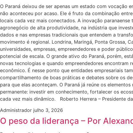
O Paraná deixou de ser apenas um estado com vocação em
não aconteceu por acaso. Ele é fruto da combinação entre 
locais cada vez mais conectados. A inovação paranaense te
agronegócio de alta produtividade, na indústria que inves
dados e nas empresas tradicionais que entendem a transf
movimento é regional. Londrina, Maringá, Ponta Grossa, C
universidades, empresas, empreendedores e poder público.
potencial de escala. O grande ativo do Paraná, porém, e
novas tecnologias e quando empreendedores encontram red
econômico. É nesse ponto que entidades empresariais ta
compartilhamento de boas práticas e debates sobre os de
para que elas aconteçam. O Paraná já reúne os elementos n
permanente: investir em conhecimento, fortalecer os ecos
cada vez mais dinâmico. Roberto Herrera – Presidente d
Administrador
julho 3, 2026
O peso da liderança – Por Alexan