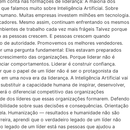
uém conta nas formações de liderança: A maioria dos
 falamos muito sobre Inteligência Artificial. Sobre
 humano. Muitas empresas investem milhões em tecnologia.
dicadores. Mesmo assim, continuam enfrentando os mesmos
bientes de trabalho cada vez mais frágeis Talvez porque
o as pessoas crescem. E pessoas crescem quando
imo de autoridade. Promovemos os melhores vendedores.
 uma pergunta fundamental: Eles estavam preparados
rescimento das organizações. Porque liderar não é
nciar comportamentos. Liderar é construir confiança.
er que o papel de um líder não é ser o protagonista da
m uma nova era da liderança. A Inteligência Artificial vai
substituir a capacidade humana de inspirar, desenvolver,
erá o diferencial competitivo das organizações
dade dos líderes que essas organizações formarem. Defendo
abilidade sobre suas decisões e consequências. Orientação
m ela. Humanização — resultados e humanidade não são
eira, aprendi que o verdadeiro legado de um líder não
ro legado de um líder está nas pessoas que ajudou a