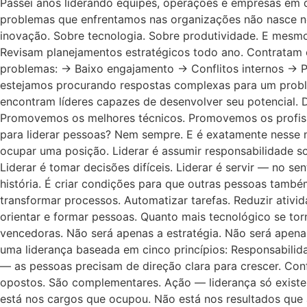
Passei anos liderando equipes, operações e empresas em d
problemas que enfrentamos nas organizações não nasce nos
inovação. Sobre tecnologia. Sobre produtividade. E mesm
Revisam planejamentos estratégicos todo ano. Contratam
problemas: → Baixo engajamento → Conflitos internos → P
estejamos procurando respostas complexas para um prob
encontram líderes capazes de desenvolver seu potencial.
Promovemos os melhores técnicos. Promovemos os profis
para liderar pessoas? Nem sempre. E é exatamente nesse 
ocupar uma posição. Liderar é assumir responsabilidade so
Liderar é tomar decisões difíceis. Liderar é servir — no se
história. É criar condições para que outras pessoas també
transformar processos. Automatizar tarefas. Reduzir ativi
orientar e formar pessoas. Quanto mais tecnológico se tor
vencedoras. Não será apenas a estratégia. Não será apena
uma liderança baseada em cinco princípios: Responsabilid
— as pessoas precisam de direção clara para crescer. Co
opostos. São complementares. Ação — liderança só existe 
está nos cargos que ocupou. Não está nos resultados que 