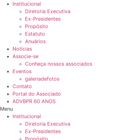
Ir
Institucional
para
Diretoria Executiva
o
Ex-Presidentes
conteúdo
Propósito
Estatuto
Anuários
Notícias
Associe-se
Conheça nossos associados
Eventos
galeriadefotos
Contato
Portal do Associado
ADVBPR 60 ANOS
Menu
Institucional
Diretoria Executiva
Ex-Presidentes
Propósito