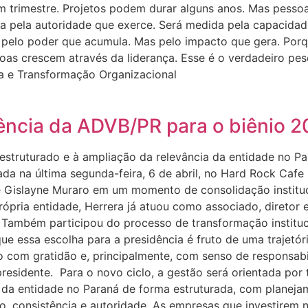
m trimestre. Projetos podem durar alguns anos. Mas pesso
ida pela autoridade que exerce. Será medida pela capacid
pelo poder que acumula. Mas pelo impacto que gera. Porqu
soas crescem através da liderança. Esse é o verdadeiro p
tura e Transformação Organizacional
ência da ADVB/PR para o biênio 
estruturado e à ampliação da relevância da entidade no P
a na última segunda-feira, 6 de abril, no Hard Rock Cafe 
de Gislayne Muraro em um momento de consolidação institu
ópria entidade, Herrera já atuou como associado, diretor e
 Também participou do processo de transformação instituci
 essa escolha para a presidência é fruto de uma trajetóri
com gratidão e, principalmente, com senso de responsabil
 presidente. Para o novo ciclo, a gestão será orientada por
 da entidade no Paraná de forma estruturada, com planejam
, consistência e autoridade. As empresas que investirem n