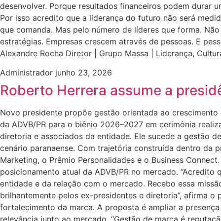
desenvolver. Porque resultados financeiros podem durar u
Por isso acredito que a liderança do futuro não será med
que comanda. Mas pelo número de líderes que forma. Não 
estratégias. Empresas crescem através de pessoas. E pes
Alexandre Rocha Diretor | Grupo Massa | Liderança, Cul
Administrador
junho 23, 2026
Roberto Herrera assume a presid
Novo presidente propõe gestão orientada ao crescimento 
da ADVB/PR para o biênio 2026–2027 em cerimônia realizad
diretoria e associados da entidade. Ele sucede a gestão 
cenário paranaense. Com trajetória construída dentro da pr
Marketing, o Prêmio Personalidades e o Business Connect.
posicionamento atual da ADVB/PR no mercado. “Acredito que
entidade e da relação com o mercado. Recebo essa missão 
brilhantemente pelos ex-presidentes e diretoria”, afirma o
fortalecimento da marca. A proposta é ampliar a presença
relevância junto ao mercado. “Gestão de marca é reputação