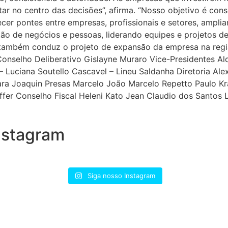
star no centro das decisões”, afirma. “Nosso objetivo é c
ecer pontes entre empresas, profissionais e setores, amp
stão de negócios e pessoas, liderando equipes e projetos d
também conduz o projeto de expansão da empresa na regiã
nselho Deliberativo Gislayne Muraro Vice-Presidentes Aldo
 Luciana Soutello Cascavel – Lineu Saldanha Diretoria Alex
ara Joaquin Presas Marcelo João Marcelo Repetto Paulo K
ffer Conselho Fiscal Heleni Kato Jean Claudio dos Santos L
nstagram
Siga nosso Instagram