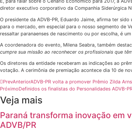
E, para falar sobre o Cenário Econômico para 2017, a ADV
diretor executivo corporativo da Companhia Siderúrgica N
O presidente da ADVB-PR, Eduardo Jaime, afirma ter sido
para o mercado, em especial para o nosso segmento de Ve
ressaltar paranaenses de nascimento ou por escolha, é um 
A coordenadora do evento, Milena Seabra, também destac
cumpre sua missão ao reconhecer os profissionais que têm
Os diretores da entidade receberam as indicações ao prêmio
votação. A cerimônia de premiação acontece dia 10 de no
Prev
Anterior
ADVB-PR volta a promover Prêmio Zilda Arns
Próximo
Definidos os finalistas do Personalidades ADVB-P
Veja mais
Paraná transforma inovação em v
ADVB/PR