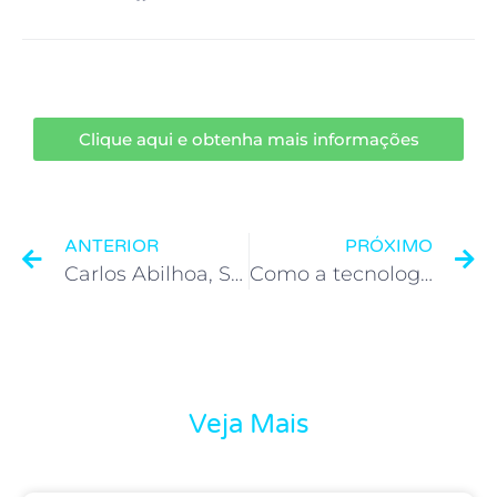
Clique aqui e obtenha mais informações
ANTERIOR
PRÓXIMO
Carlos Abilhoa, Sandro Wuicik e Helio Rotenberg são as personalidades do ano de 2022
Como a tecnologia da informação impacta as estratégias de marketing é tema do primeiro Estrela ADVB/PR de 2023
Veja Mais