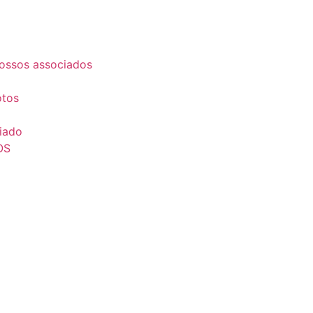
ossos associados
otos
iado
OS