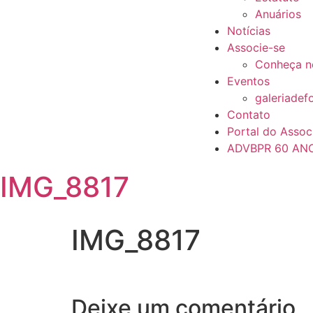
Anuários
Notícias
Associe-se
Conheça n
Eventos
galeriadef
Contato
Portal do Assoc
ADVBPR 60 AN
IMG_8817
IMG_8817
Deixe um comentário