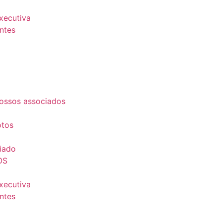
Executiva
ntes
ossos associados
otos
iado
OS
Executiva
ntes