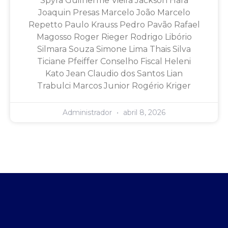
Spyra Guilherme Vieira Jackson Hara
Joaquin Presas Marcelo João Marcelo
Repetto Paulo Krauss Pedro Pavão Rafael
Magosso Roger Rieger Rodrigo Libório
Silmara Souza Simone Lima Thais Silva
Ticiane Pfeiffer Conselho Fiscal Heleni
Kato Jean Claudio dos Santos Lian
Trabulci Marcos Junior Rogério Kriger
Administrador
abril 8, 2026