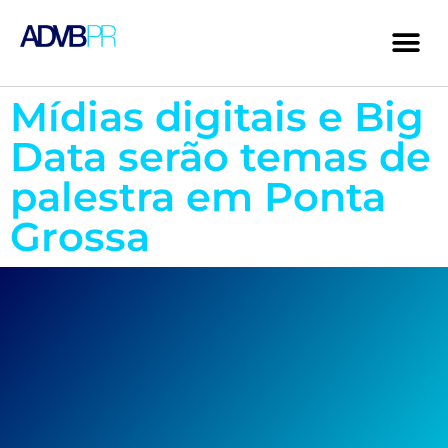
Mídias digitais e Big
Data serão temas de
palestra em Ponta
Grossa