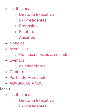
Ir
para
Institucional
o
Diretoria Executiva
conteúdo
Ex-Presidentes
Propósito
Estatuto
Anuários
Notícias
Associe-se
Conheça nossos associados
Eventos
galeriadefotos
Contato
Portal do Associado
ADVBPR 60 ANOS
Menu
Institucional
Diretoria Executiva
Ex-Presidentes