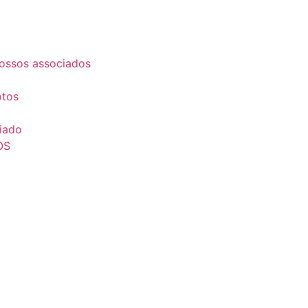
ossos associados
otos
iado
OS