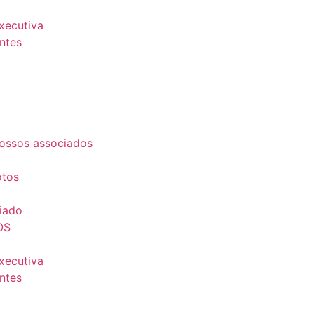
Executiva
ntes
ossos associados
otos
iado
OS
Executiva
ntes