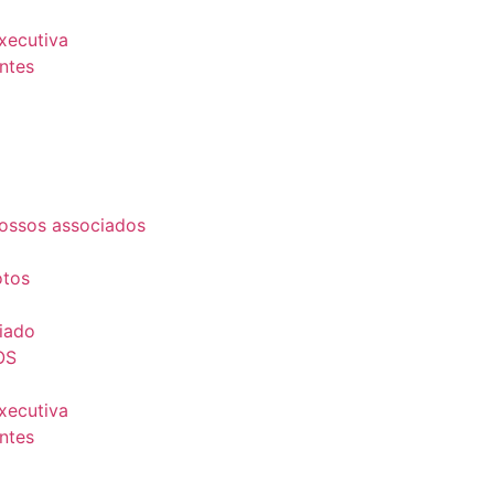
Executiva
ntes
ossos associados
otos
iado
OS
Executiva
ntes