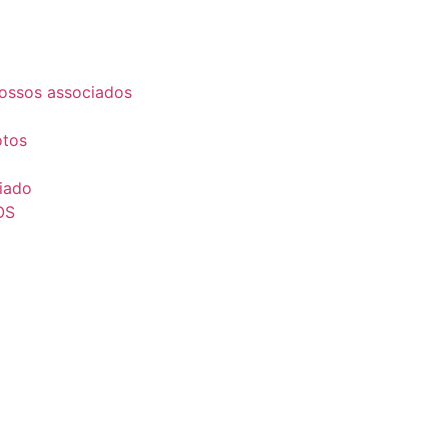
ossos associados
otos
iado
OS