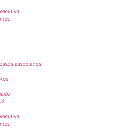
Executiva
ntes
ossos associados
otos
iado
OS
Executiva
ntes