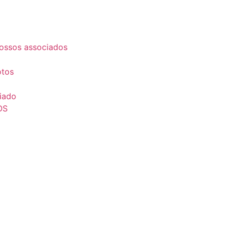
ossos associados
otos
iado
OS