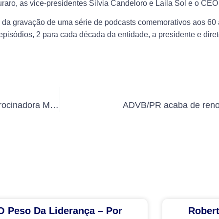
aro, as vice-presidentes Silvia Candeloro e Laila Sol e o CEO
ão da gravação de uma série de podcasts comemorativos aos 6
episódios, 2 para cada década da entidade, a presidente e dir
RPC renovou por mais um ano a parceria como Patrocinadora Media Partner da ADVB/PR
ADVB/PR acaba de reno
O Peso Da Liderança – Por
Rober