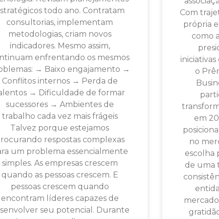
associaç
stratégicos todo ano. Contratam
Com traje
consultorias, implementam
própria e
metodologias, criam novos
como as
indicadores. Mesmo assim,
presi
ntinuam enfrentando os mesmos
iniciativ
oblemas: → Baixo engajamento →
o Prê
Conflitos internos → Perda de
Busin
alentos → Dificuldade de formar
part
sucessores → Ambientes de
transform
trabalho cada vez mais frágeis
em 201
Talvez porque estejamos
posicion
rocurando respostas complexas
no merc
ara um problema essencialmente
escolha 
simples. As empresas crescem
de uma t
quando as pessoas crescem. E
consistên
pessoas crescem quando
entid
encontram líderes capazes de
mercado.
senvolver seu potencial. Durante
gratidã