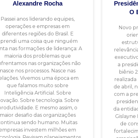
Alexandre Rocha
Presidê
O 
Passei anos liderando equipes,
operações e empresas em
Novo pr
diferentes regiões do Brasil. E
orie
aprendi uma coisa que ninguém
estrut
nta nas formações de liderança: A
relevânci
maioria dos problemas que
executiv
frentamos nas organizações não
a presi
nasce nos processos. Nasce nas
biênio 
elações. Vivemos uma época em
realizada
que falamos muito sobre
de abril, 
Inteligência Artificial. Sobre
com a pre
novação. Sobre tecnologia. Sobre
president
produtividade. E mesmo assim, o
da entida
maior desafio das organizações
Gislayn
continua sendo humano. Muitas
de cons
empresas investem milhões em
fortaleci
cnologia. Revisam planejamentos