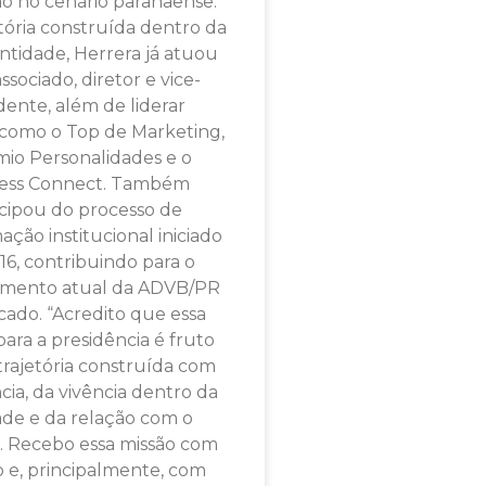
ão no cenário paranaense.
tória construída dentro da
ntidade, Herrera já atuou
sociado, diretor e vice-
dente, além de liderar
as como o Top de Marketing,
mio Personalidades e o
ess Connect. Também
icipou do processo de
ação institucional iniciado
6, contribuindo para o
amento atual da ADVB/PR
ado. “Acredito que essa
para a presidência é fruto
rajetória construída com
cia, da vivência dentro da
ade e da relação com o
 Recebo essa missão com
o e, principalmente, com