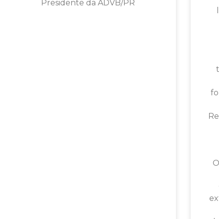
Presidente da ADVB/PR
f
Re
O
ex