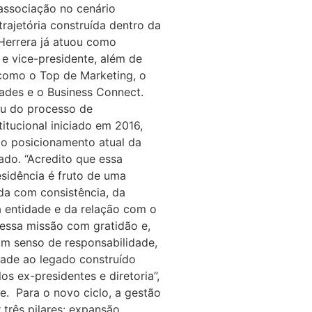
associação no cenário
rajetória construída dentro da
 Herrera já atuou como
 e vice-presidente, além de
s como o Top de Marketing, o
ades e o Business Connect.
u do processo de
itucional iniciado em 2016,
 o posicionamento atual da
do. “Acredito que essa
esidência é fruto de uma
ída com consistência, da
a entidade e da relação com o
essa missão com gratidão e,
om senso de responsabilidade,
dade ao legado construído
os ex-presidentes e diretoria”,
e. Para o novo ciclo, a gestão
 três pilares: expansão