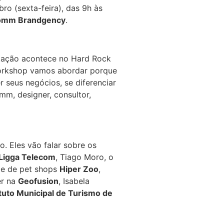
ro (sexta-feira), das 9h às
omm Brandgency
.
citação acontece no Hard Rock
workshop vamos abordar porque
r seus negócios, se diferenciar
mm, designer, consultor,
. Eles vão falar sobre os
Ligga Telecom
, Tiago Moro, o
ede de pet shops
Hiper Zoo
,
er na
Geofusion
, Isabela
ituto Municipal de Turismo de