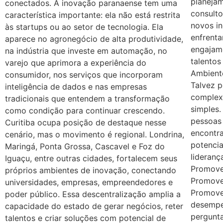
planeja
conectados. A inovação paranaense tem uma
consulto
característica importante: ela não está restrita
novos i
às startups ou ao setor de tecnologia. Ela
enfrent
aparece no agronegócio de alta produtividade,
engajam
na indústria que investe em automação, no
talentos
varejo que aprimora a experiência do
Ambiente
consumidor, nos serviços que incorporam
Talvez 
inteligência de dados e nas empresas
complex
tradicionais que entendem a transformação
simples
como condição para continuar crescendo.
pessoas
Curitiba ocupa posição de destaque nesse
encontr
cenário, mas o movimento é regional. Londrina,
potencia
Maringá, Ponta Grossa, Cascavel e Foz do
lideranç
Iguaçu, entre outras cidades, fortalecem seus
Promove
próprios ambientes de inovação, conectando
Promove
universidades, empresas, empreendedores e
Promove
poder público. Essa descentralização amplia a
desempe
capacidade do estado de gerar negócios, reter
pergunt
talentos e criar soluções com potencial de