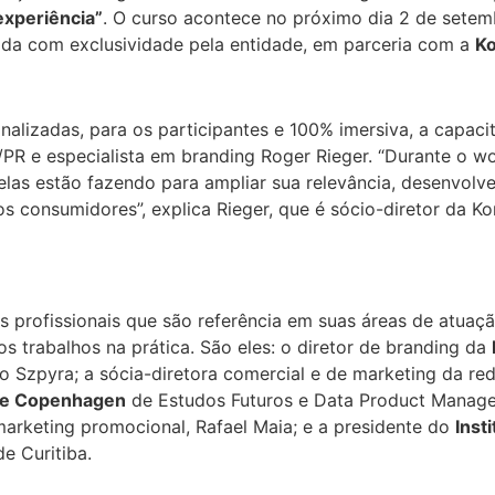
xperiência”
. O curso acontece no próximo dia 2 de setemb
ida com exclusividade pela entidade, em parceria com a
K
onalizadas, para os participantes e 100% imersiva, a capa
/PR e especialista em branding Roger Rieger. “Durante o 
elas estão fazendo para ampliar sua relevância, desenvolve
s consumidores”, explica Rieger, que é sócio-diretor da Ko
profissionais que são referência em suas áreas de atuação
 trabalhos na prática. São eles: o diretor de branding da
no Szpyra; a sócia-diretora comercial e de marketing da r
 de Copenhagen
de Estudos Futuros e Data Product Manag
arketing promocional, Rafael Maia; e a presidente do
Inst
de Curitiba.