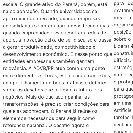
para lid
escala. O grande ativo do Paraná, porém, está
exatame
na colaboração. Quando universidades se
dos pro
aproximam do mercado, quando empresas
organiza
consolidadas se abrem para novas tecnologias e
posição.
quando empreendedores encontram redes de
sobre o
apoio, a inovação deixa de ser discurso e passa
Liderar 
a gerar produtividade, competitividade e
construi
desenvolvimento econômico. É nesse ponto que
difíceis
entidades empresariais também ganham
estratég
relevância. A ADVB/PR atua como uma ponte
compreen
entre diferentes setores, estimulando conexões,
o protag
compartilhamento de boas práticas e debates
para qu
sobre os desafios que moldam o futuro dos
protagon
negócios. Mais do que acompanhar as
em uma n
transformações, é preciso criar condições para
Artifici
que elas aconteçam. O Paraná já reúne os
tarefas.
elementos necessários para seguir como
nenhuma 
referência nacional. O desafio agora é
capacida
transformar esse potencial em uma estratégia