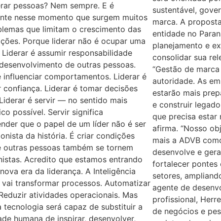
erar pessoas? Nem sempre. E é
sustentável, gove
nte nesse momento que surgem muitos
marca. A proposta
blemas que limitam o crescimento das
entidade no Paran
ções. Porque liderar não é ocupar uma
planejamento e ex
 Liderar é assumir responsabilidade
consolidar sua re
 desenvolvimento de outras pessoas.
“Gestão de marca 
é influenciar comportamentos. Liderar é
autoridade. As em
r confiança. Liderar é tomar decisões
estarão mais prep
. Liderar é servir — no sentido mais
e construir legad
ico possível. Servir significa
que precisa estar 
der que o papel de um líder não é ser
afirma. “Nosso ob
onista da história. É criar condições
mais a ADVB como
e outras pessoas também se tornem
desenvolve e gera
istas. Acredito que estamos entrando
fortalecer pontes 
ova era da liderança. A Inteligência
setores, amplian
al vai transformar processos. Automatizar
agente de desenvo
 Reduzir atividades operacionais. Mas
profissional, Her
tecnologia será capaz de substituir a
de negócios e pes
de humana de inspirar, desenvolver,