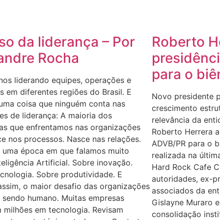
so da liderança – Por
Roberto H
andre Rocha
presidênc
para o bi
nos liderando equipes, operações e
 em diferentes regiões do Brasil. E
Novo presidente p
 uma coisa que ninguém conta nas
crescimento estru
s de liderança: A maioria dos
relevância da ent
as que enfrentamos nas organizações
Roberto Herrera a
e nos processos. Nasce nas relações.
ADVB/PR para o b
 uma época em que falamos muito
realizada na últim
teligência Artificial. Sobre inovação.
Hard Rock Cafe Cu
cnologia. Sobre produtividade. E
autoridades, ex-pr
ssim, o maior desafio das organizações
associados da ent
a sendo humano. Muitas empresas
Gislayne Muraro
m milhões em tecnologia. Revisam
consolidação insti