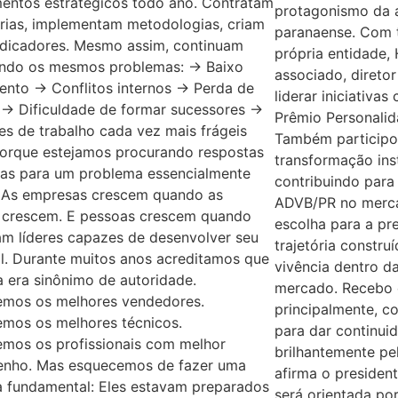
mentos estratégicos todo ano. Contratam
protagonismo da 
rias, implementam metodologias, criam
paranaense. Com t
ndicadores. Mesmo assim, continuam
própria entidade,
ando os mesmos problemas: → Baixo
associado, diretor
ento → Conflitos internos → Perda de
liderar iniciativa
 → Dificuldade de formar sucessores →
Prêmio Personalid
s de trabalho cada vez mais frágeis
Também participo
porque estejamos procurando respostas
transformação inst
as para um problema essencialmente
contribuindo para
. As empresas crescem quando as
ADVB/PR no merca
 crescem. E pessoas crescem quando
escolha para a pr
am líderes capazes de desenvolver seu
trajetória constru
l. Durante muitos anos acreditamos que
vivência dentro d
a era sinônimo de autoridade.
mercado. Recebo 
mos os melhores vendedores.
principalmente, c
mos os melhores técnicos.
para dar continui
mos os profissionais com melhor
brilhantemente pel
nho. Mas esquecemos de fazer uma
afirma o president
a fundamental: Eles estavam preparados
será orientada por