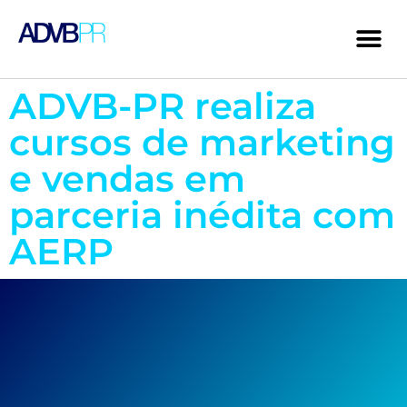
ADVB-PR realiza
cursos de marketing
e vendas em
parceria inédita com
AERP