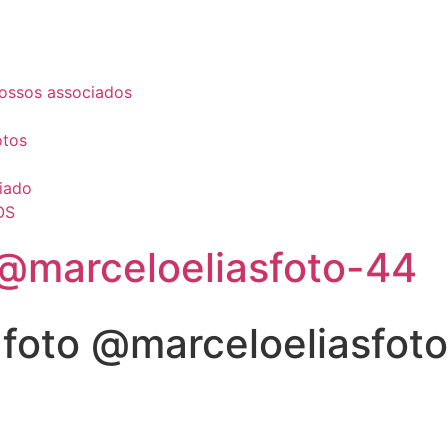
ossos associados
otos
iado
OS
@marceloeliasfoto-44
foto @marceloeliasfot