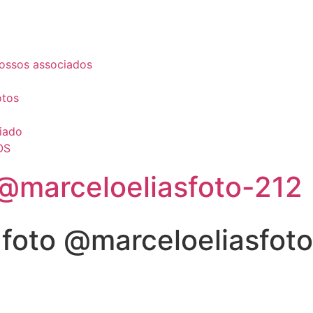
ossos associados
otos
iado
OS
@marceloeliasfoto-212
foto @marceloeliasfot