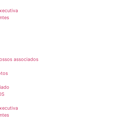
Executiva
ntes
ossos associados
otos
iado
OS
Executiva
ntes