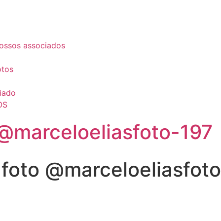
ossos associados
otos
iado
OS
@marceloeliasfoto-197
foto @marceloeliasfot