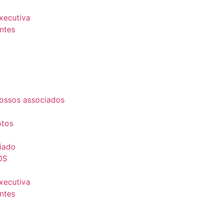
Executiva
ntes
ossos associados
otos
iado
OS
Executiva
ntes