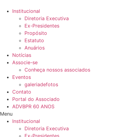
Ir
para
Institucional
o
Diretoria Executiva
conteúdo
Ex-Presidentes
Propósito
Estatuto
Anuários
Notícias
Associe-se
Conheça nossos associados
Eventos
galeriadefotos
Contato
Portal do Associado
ADVBPR 60 ANOS
Menu
Institucional
Diretoria Executiva
Ex-Presidentes