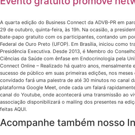
Evento gratuito promove net
A quarta edição do Business Connect da ADVB-PR em parce
29 de outubro, quinta-feira, às 19h. Na ocasião, a preside
bate-papo gratuito com os participantes, contando um pouc
Federal de Ouro Preto (UFOP). Em Brasília, iniciou como t
Presidência Executiva. Desde 2013, é Membro do Conselho
Ciências da Saúde com ênfase em Endocrinologia pela Uni
Connect Online – Realizado há quatro anos, mensalmente e
sucesso de público em suas primeiras edições, nos meses d
convidado fará uma palestra de até 30 minutos no canal d
plataforma Google Meet, onde cada um falará rapidamente
canal do Youtube, onde acontecerá uma transmissão ao viv
associação disponibilizará o mailing dos presentes na ediç
feitas AQUI.
Acompanhe também nosso I