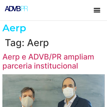
Aerp
Tag:
Aerp
Aerp e ADVB/PR ampliam
parceria institucional