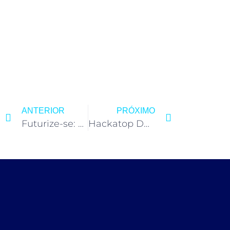
ANTERIOR
PRÓXIMO
Futurize-se: O Mercado Do Futuro
Hackatop De Marketing- Dia 02