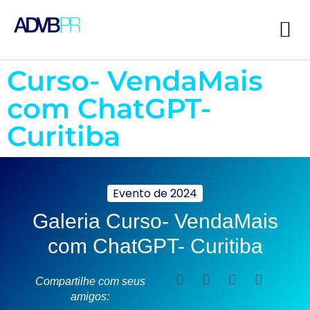
Curso- VendaMais
com ChatGPT-
Curitiba
Evento de
2024
Galeria Curso- VendaMais
com ChatGPT- Curitiba
Compartilhe com seus
amigos: