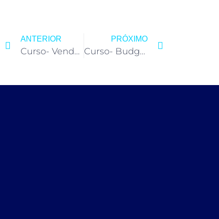
ANTERIOR
PRÓXIMO
Curso- VendaMais com ChatGPT- Londrina
Curso- Budget De Marketing- Curitiba