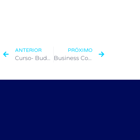
ANTERIOR
PRÓXIMO
Curso- Budget De Marketing- Curitiba
Business Connect- AMEX