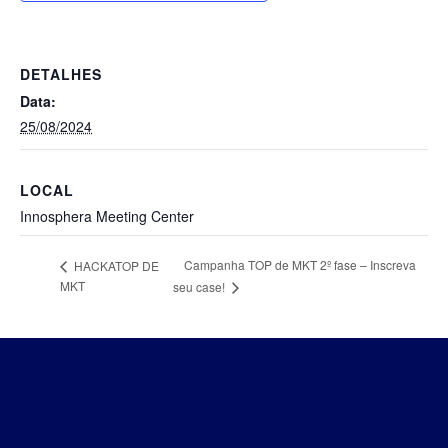
DETALHES
Data:
25/08/2024
LOCAL
Innosphera Meeting Center
Campanha TOP de MKT 2º fase – Inscreva
HACKATOP DE
MKT
seu case!