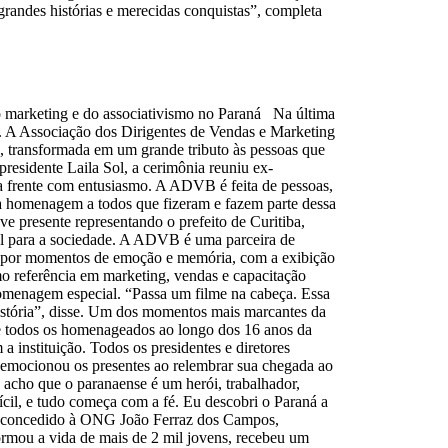
grandes histórias e merecidas conquistas”, completa
o marketing e do associativismo no Paraná Na última
á. A Associação dos Dirigentes de Vendas e Marketing
 transformada em um grande tributo às pessoas que
residente Laila Sol, a cerimônia reuniu ex-
ara frente com entusiasmo. A ADVB é feita de pessoas,
a homenagem a todos que fizeram e fazem parte dessa
e presente representando o prefeito de Curitiba,
l para a sociedade. A ADVB é uma parceira de
a por momentos de emoção e memória, com a exibição
mo referência em marketing, vendas e capacitação
 homenagem especial. “Passa um filme na cabeça. Essa
 história”, disse. Um dos momentos mais marcantes da
 de todos os homenageados ao longo dos 16 anos da
instituição. Todos os presidentes e diretores
 emocionou os presentes ao relembrar sua chegada ao
 acho que o paranaense é um herói, trabalhador,
ifícil, e tudo começa com a fé. Eu descobri o Paraná a
foi concedido à ONG João Ferraz dos Campos,
sformou a vida de mais de 2 mil jovens, recebeu um