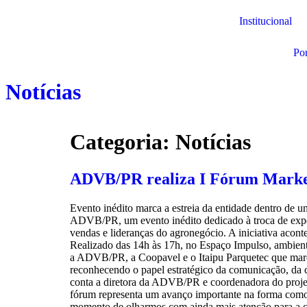
Institucional
Por
Notícias
Categoria:
Notícias
ADVB/PR realiza I Fórum Market
Evento inédito marca a estreia da entidade dentro de
ADVB/PR, um evento inédito dedicado à troca de exper
vendas e lideranças do agronegócio. A iniciativa acon
Realizado das 14h às 17h, no Espaço Impulso, ambien
a ADVB/PR, a Coopavel e o Itaipu Parquetec que marca
reconhecendo o papel estratégico da comunicação, da c
conta a diretora da ADVB/PR e coordenadora do projet
fórum representa um avanço importante na forma como o
momento de olharmos com ainda mais atenção para a c