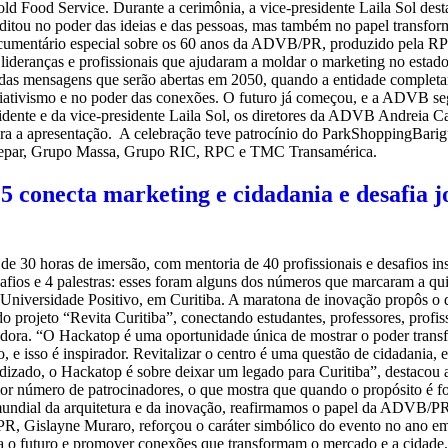
old Food Service. Durante a cerimônia, a vice-presidente Laila Sol de
tou no poder das ideias e das pessoas, mas também no papel transforma
cumentário especial sobre os 60 anos da ADVB/PR, produzido pela RPC
 lideranças e profissionais que ajudaram a moldar o marketing no estad
adas mensagens que serão abertas em 2050, quando a entidade completa
ciativismo e no poder das conexões. O futuro já começou, e a ADVB seg
idente e da vice-presidente Laila Sol, os diretores da ADVB Andreia Ca
a a apresentação. A celebração teve patrocínio do ParkShoppingBarigu
anepar, Grupo Massa, Grupo RIC, RPC e TMC Transamérica.
necta marketing e cidadania e desafia jov
de 30 horas de imersão, com mentoria de 40 profissionais e desafios i
desafios e 4 palestras: esses foram alguns dos números que marcaram
Universidade Positivo, em Curitiba. A maratona de inovação propôs o de
 projeto “Revita Curitiba”, conectando estudantes, professores, profis
dora. “O Hackatop é uma oportunidade única de mostrar o poder transf
o, e isso é inspirador. Revitalizar o centro é uma questão de cidadania,
endizado, o Hackatop é sobre deixar um legado para Curitiba”, destac
ior número de patrocinadores, o que mostra que quando o propósito é 
ndial da arquitetura e da inovação, reafirmamos o papel da ADVB/PR 
R, Gislayne Muraro, reforçou o caráter simbólico do evento no ano em
ra o futuro e promover conexões que transformam o mercado e a cidade.