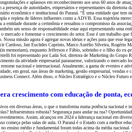
congratulações e aplausos em reconhecimento aos seus 60 anos de atua
 presença de autoridades, empresários e representantes da diretoria d
rio econômico e institucional do Paraná. “É uma entidade que tem si
mpla e repleta de líderes influentes como a ADVB. Essa trajetória mere
a entidade durante a cerimônia e ressaltou o compromisso da associa
e também um senso de responsabilidade estar aqui representando uma 
 o mercado e fomentar o crescimento do setor. Esse é um trabalho que 
o. Nossa missão agora é agregar novas ideias e ações para que esse leg
ir Cardoso, Jair Euclides Capristo, Marco Aurélio Silveira, Rogério Ma
 (in memoriam), enquanto Jefferson e Fábio, sobrinho e o filho do ex-
Petrelli foi representado por Laila Sol, diretora de Marketing do G
vimento da atividade empresarial paranaense, valorizando o mercado loca
 renome nacional e internacional. Atualmente, a gama de eventos e ativi
unidade, em geral, nas áreas de marketing, gestão empresarial, vendas e
usiness Connect. Além disso, o Núcleo Estratégico e o Núcleo Futur
lera crescimento com educação de ponta, eco
sivos em diversas áreas, o que o transforma numa potência nacional e 
olas? Infraestrutura robusta? Segurança para andar na rua? Oportunida
 investimentos. Assim, alcançou em 2024 a liderança nacional em divers
so começa pelas salas de aula. O Paraná é o Estado com a melhor educaç
 no ensino médio e fundamental foram todas acima da média nacional.