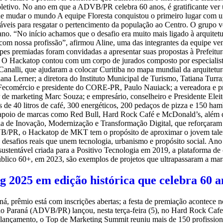
coletivo. No ano em que a ADVB/PR celebra 60 anos, é gratificante ve
mudar o mundo A equipe Floresta conquistou o primeiro lugar com um p
táveis para resgatar o pertencimento da população ao Centro. O grupo 
liano. “No início achamos que o desafio era muito mais ligado à arquit
om nossa profissão”, afirmou Aline, uma das integrantes da equipe ve
pes premiadas foram convidadas a apresentar suas propostas à Prefeitur
os O Hackatop contou com um corpo de jurados composto por especialista
 Canalli, que ajudaram a colocar Curitiba no mapa mundial da arquitet
lana Lerner; a diretora do Instituto Municipal de Turismo, Tatiana Turra
 Fecomércio e presidente do CORE-PR, Paulo Nauiack; a vereadora e p
de marketing Marc Souza; e empresário, conselheiro e Presidente Ele
 de 40 litros de café, 300 energéticos, 200 pedaços de pizza e 150 ha
apoio de marcas como Red Bull, Hard Rock Café e McDonald’s, além da
ia de Inovação, Modernização e Transformação Digital, que reforçara
B/PR, o Hackatop de MKT tem o propósito de aproximar o jovem talen
e desafios reais que unem tecnologia, urbanismo e propósito social. 
sustentável criada para a Positivo Tecnologia em 2019, a plataforma d
público 60+, em 2023, são exemplos de projetos que ultrapassaram a m
2025 em edição histórica que celebra 60 a
á, prêmio está com inscrições abertas; a festa de premiação acontece
ão Paraná (ADVB/PR) lançou, nesta terça-feira (5), no Hard Rock Cafe
 lançamento, o Top de Marketing Summit reuniu mais de 150 profission