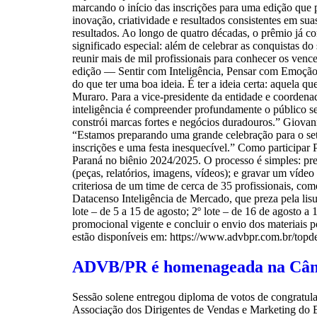
marcando o início das inscrições para uma edição que 
inovação, criatividade e resultados consistentes em s
resultados. Ao longo de quatro décadas, o prêmio já co
significado especial: além de celebrar as conquistas 
reunir mais de mil profissionais para conhecer os venc
edição — Sentir com Inteligência, Pensar com Emoção —
do que ter uma boa ideia. É ter a ideia certa: aquela
Muraro. Para a vice-presidente da entidade e coordena
inteligência é compreender profundamente o público se
constrói marcas fortes e negócios duradouros.” Giova
“Estamos preparando uma grande celebração para o se
inscrições e uma festa inesquecível.” Como participar 
Paraná no biênio 2024/2025. O processo é simples: pree
(peças, relatórios, imagens, vídeos); e gravar um víd
criteriosa de um time de cerca de 35 profissionais, com
Datacenso Inteligência de Mercado, que preza pela lis
lote – de 5 a 15 de agosto; 2º lote – de 16 de agosto a
promocional vigente e concluir o envio dos materiais p
estão disponíveis em: https://www.advbpr.com.br/topd
ADVB/PR é homenageada na Câmar
Sessão solene entregou diploma de votos de congratul
Associação dos Dirigentes de Vendas e Marketing do 