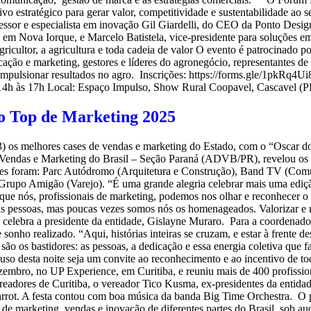
ivo estratégico para gerar valor, competitividade e sustentabilidade ao
sor e especialista em inovação Gil Giardelli, do CEO da Ponto Design
 em Nova Iorque, e Marcelo Batistela, vice-presidente para soluções e
icultor, a agricultura e toda cadeia de valor O evento é patrocinado p
cação e marketing, gestores e líderes do agronegócio, representantes de c
mpulsionar resultados no agro. Inscrições: https://forms.gle/1pkRq
14h às 17h Local: Espaço Impulso, Show Rural Coopavel, Cascavel (P
o Top de Marketing 2025
) os melhores cases de vendas e marketing do Estado, com o “Oscar d
 Vendas e Marketing do Brasil – Seção Paraná (ADVB/PR), revelou os
res foram: Parc Autódromo (Arquitetura e Construção), Band TV (Comu
e Grupo Amigão (Varejo). “É uma grande alegria celebrar mais uma ediç
 que nós, profissionais de marketing, podemos nos olhar e reconhecer
as pessoas, mas poucas vezes somos nós os homenageados. Valorizar e re
, celebra a presidente da entidade, Gislayne Muraro. Para a coordena
nho realizado. “Aqui, histórias inteiras se cruzam, e estar à frente de
ão os bastidores: as pessoas, a dedicação e essa energia coletiva que 
uso desta noite seja um convite ao reconhecimento e ao incentivo de to
zembro, no UP Experience, em Curitiba, e reuniu mais de 400 profission
eadores de Curitiba, o vereador Tico Kusma, ex-presidentes da entidad
arrot. A festa contou com boa música da banda Big Time Orchestra. O 
is de marketing, vendas e inovação de diferentes partes do Brasil, sob a