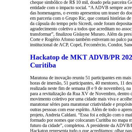
cheque simbólico de R$ 10 mil, doado pela parceira G
entidade com o impacto social. “A ADVB sempre acredi
das homenagens, o evento apresentou um teaser do do
em parceria com o Grupo Ric, que contará histórias de
da cápsula do tempo pelo Sicredi, onde foram deposit
agradecimento coletivo a todos que acreditam no asso
transformar”, finalizou Gislayne Muraro. Além da pres
Corte e Rogério Afonso também estiveram no palco par
institucional de ACP, Copel, Fecomércio, Condor, S
Hackatop de MKT ADVB/PR 2025 co
Curitiba
Maratona de inovação reuniu 51 participantes em mais 
horas de imersão, 51 participantes, 40 mentores, 11 
realizada neste fim de semana (8 e 9 de novembro), na 
para a revitalização da Rua XV de Novembro, dentro do
movimento coletivo por uma cidade mais viva e acolhe
maratonar séries para maratonar criatividade e propósit
outras pessoas com esse espírito. Além de todo o apr
projeto, Andreia Caldani. “Essa foi a edição com o ma
formado por nomes que colocaram Curitiba no mapa mu
futuro da cidade”, completou. A presidente da ADVB/P
Hackatop representa tudo o que acreditamos: olhar pa