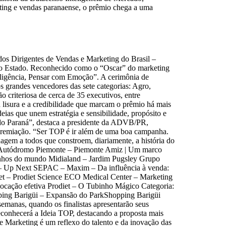
ting e vendas paranaense, o prêmio chega a uma
os Dirigentes de Vendas e Marketing do Brasil –
no Estado. Reconhecido como o “Oscar” do marketing
teligência, Pensar com Emoção”. A cerimônia de
s grandes vencedores das sete categorias: Agro,
 criteriosa de cerca de 35 executivos, entre
a lisura e a credibilidade que marcam o prêmio há mais
as que unem estratégia e sensibilidade, propósito e
 do Paraná”, destaca a presidente da ADVB/PR,
 premiação. “Ser TOP é ir além de uma boa campanha.
agem a todos que constroem, diariamente, a história do
rc Autódromo Piemonte – Piemonte Amiz | Um marco
inhos do mundo Midialand – Jardim Pugsley Grupo
m – Up Next SEPAC – Maxim – Da influência à venda:
iet – Prodiet Science ECO Medical Center – Marketing
rlocação efetiva Prodiet – O Tubinho Mágico Categoria:
ping Barigüi – Expansão do ParkShopping Barigüi
manas, quando os finalistas apresentarão seus
econhecerá a Ideia TOP, destacando a proposta mais
de Marketing é um reflexo do talento e da inovação das