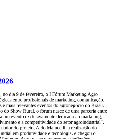
2026
 no dia 9 de fevereiro, o I Fórum Marketing Agro
gicas entre profissionais de marketing, comunicação,
 e mais relevantes eventos do agronegócio do Brasil.
o do Show Rural, o fórum nasce de uma parceria entre
ra um evento exclusivamente dedicado ao marketing,
imento e a competitividade do setor agroindustrial”,
ador do projeto, Aldo Malucelli, a realização do
undial em produtividade e tecnologia, e chegou o
Marketing Agro nasce para provocar reflexões,