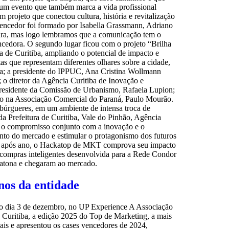
r um evento que também marca a vida profissional
rojeto que conectou cultura, história e revitalização
vencedor foi formado por Isabella Grassmann, Adriano
etura, mas logo lembramos que a comunicação tem o
ncedora. O segundo lugar ficou com o projeto “Brilha
a de Curitiba, ampliando o potencial de impacto e
s que representam diferentes olhares sobre a cidade,
ura; a presidente do IPPUC, Ana Cristina Wollmann
; o diretor da Agência Curitiba de Inovação e
residente da Comissão de Urbanismo, Rafaela Lupion;
ito na Associação Comercial do Paraná, Paulo Mourão.
mbúrgueres, em um ambiente de intensa troca de
 Prefeitura de Curitiba, Vale do Pinhão, Agência
m o compromisso conjunto com a inovação e o
to do mercado e estimular o protagonismo dos futuros
Ano após ano, o Hackatop de MKT comprova seu impacto
e compras inteligentes desenvolvida para a Rede Condor
aratona e chegaram ao mercado.
nos da entidade
 no dia 3 de dezembro, no UP Experience A Associação
 Curitiba, a edição 2025 do Top de Marketing, a mais
ais e apresentou os cases vencedores de 2024,