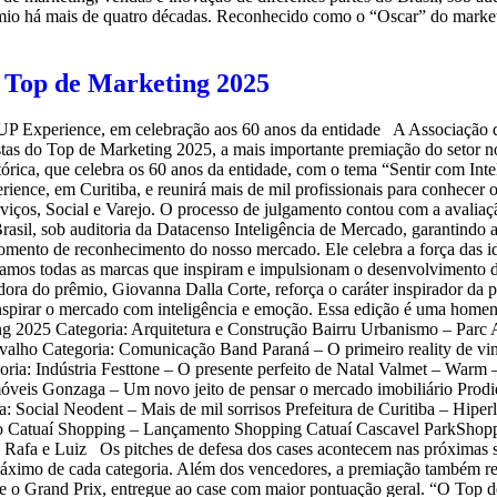
rêmio há mais de quatro décadas. Reconhecido como o “Oscar” do marke
o Top de Marketing 2025
UP Experience, em celebração aos 60 anos da entidade A Associação d
tas do Top de Marketing 2025, a mais importante premiação do setor 
órica, que celebra os 60 anos da entidade, com o tema “Sentir com In
ence, em Curitiba, e reunirá mais de mil profissionais para conhecer o
iços, Social e Varejo. O processo de julgamento contou com a avaliação
 Brasil, sob auditoria da Datacenso Inteligência de Mercado, garantindo 
ento de reconhecimento do nosso mercado. Ele celebra a força das idei
geamos todas as marcas que inspiram e impulsionam o desenvolvimento
ra do prêmio, Giovanna Dalla Corte, reforça o caráter inspirador da
 inspirar o mercado com inteligência e emoção. Essa edição é uma homen
ing 2025 Categoria: Arquitetura e Construção Bairru Urbanismo – Pa
alho Categoria: Comunicação Band Paraná – O primeiro reality de v
ia: Indústria Festtone – O presente perfeito de Natal Valmet – War
móveis Gonzaga – Um novo jeito de pensar o mercado imobiliário Prod
a: Social Neodent – Mais de mil sorrisos Prefeitura de Curitiba – Hipe
o Catuaí Shopping – Lançamento Shopping Catuaí Cascavel ParkShop
 Rafa e Luiz Os pitches de defesa dos cases acontecem nas próximas se
 máximo de cada categoria. Além dos vencedores, a premiação também r
, e o Grand Prix, entregue ao case com maior pontuação geral. “O Top 