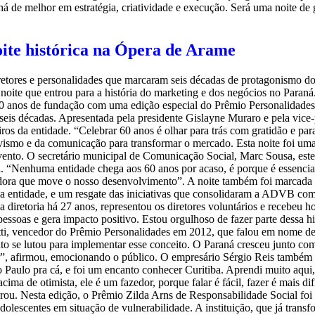
há de melhor em estratégia, criatividade e execução. Será uma noite de 
ite histórica na Ópera de Arame
etores e personalidades que marcaram seis décadas de protagonismo d
noite que entrou para a história do marketing e dos negócios no Paran
 anos de fundação com uma edição especial do Prêmio Personalidades,
seis décadas. Apresentada pela presidente Gislayne Muraro e pela vice-p
ceiros da entidade. “Celebrar 60 anos é olhar para trás com gratidão e p
ismo e da comunicação para transformar o mercado. Esta noite foi um
vento. O secretário municipal de Comunicação Social, Marc Sousa, estev
 “Nenhuma entidade chega aos 60 anos por acaso, é porque é essencia
adora que move o nosso desenvolvimento”. A noite também foi marcad
da entidade, e um resgate das iniciativas que consolidaram a ADVB co
da diretoria há 27 anos, representou os diretores voluntários e recebeu
 pessoas e gera impacto positivo. Estou orgulhoso de fazer parte dessa
Zanetti, vencedor do Prêmio Personalidades em 2012, que falou em nome
e lutou para implementar esse conceito. O Paraná cresceu junto com a 
r”, afirmou, emocionando o público. O empresário Sérgio Reis também
Paulo pra cá, e foi um encanto conhecer Curitiba. Aprendi muito aqui,
cima de otimista, ele é um fazedor, porque falar é fácil, fazer é mais d
clarou. Nesta edição, o Prêmio Zilda Arns de Responsabilidade Social 
adolescentes em situação de vulnerabilidade. A instituição, que já tran