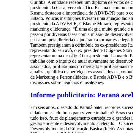
Curitiba. A entidade recebeu um diploma de votos de 
presidente da Casa, vereador Tico Kusma e contou com a
Kusma destacou a importância da ADVB/PR para o cená
Estado. Poucas instituições tiveram uma atuação tão a
presidente da ADVB/PR, Gislayne Muraro, representou 
marketing e liderança. “É uma alegria muito grande 
passou por diversas fases com a missão de desenvolver
passaram pela diretoria e ajudaram a formar esse legad
Também prestigiaram a cerimônia os ex-presidentes Itac
representando seu avô, o ex-presidente Diógenes Stori
representaram na ocasião. O ex-presidente Leonardo 
trabalha com o intuito de atuar ativamente no desenvol
associados, profissionais do mercado e profissionais de
atualiza, qualifica e aperfeiçoa os associados e a com
de Marketing e Personalidades, o Estrela ADVB e o B
discussões sobre negócios e insale.kiev.
Informe publicitário: Paraná ace
Em seis anos, o estado do Paraná bateu recordes suces
cidade ou estado bons para viver e trabalhar? Boas esc
tudo isso, fruto de planejamento estratégico e grandes
gestão eficiente e desenvolvimento acelerado. O suces
Desenvolvimento da Educação Básica (Ideb). As notas