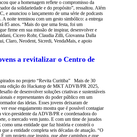
stacou que a homenagem reflete o compromisso da
dor da solidariedade e do propósito”, ressaltou. Além
, e anunciou o lançamento de uma série de podcasts
o. A noite terminou com um gesto simbólico: a entrega
rá 85 anos. “Mais do que uma festa, foi um
ue firme em sua missão de inspirar, desenvolver e
ldani, Cicero Rohr, Claudia Zilli, Giovanna Dalla
i, Claro, Neodent, Sicredi, VendaMais, e apoio
ens a revitalizar o Centro de
nspirados no projeto “Revita Curitiba” Mais de 30
 a quinta edição do Hackatop de MKT ADVB/PR 2025,
safio de desenvolver soluções criativas e sustentáveis
sionais e representantes do poder público em um
ormador das ideias. Esses jovens deixaram de
 e ver esse engajamento mostra que é possível contagiar
ou a vice-presidente da ADVB/PR e coordenadora do
forte, o mercado vem junto. E com um time de jurados
como uma entidade que faz história e constrói o
 que a entidade completa seis décadas de atuação. “O
 É um projeto que inspira, que abre caminhos e que