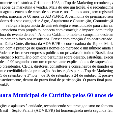
promete ser histórica. Criado em 1983, o Top de Marketing reconhece,
uas ações de marketing e vendas. Mais do que um troféu, é o reconhec
nsagrou centenas de cases de sucesso e, nos últimos anos, tem registra
do setor, marcará os 60 anos da ADVB/PR. A cerimônia de premiação se
edores das sete categorias: Agro, Arquitetura e Construção, Comunicação
 reforça a importância de unir estratégia e sensibilidade para criar 
 que emociona com propósito, conecta com estratégia e impacta com inte
dora do evento de 2024, Andreia Caldani, o mote da campanha deste an
m perder o foco nos resultados. Pensar com emoção é colocar verdade 
nna Dalla Corte, diretora da ADVB/PR e coordenadora do Top de Marketi
tor, com a presença de grandes nomes do mercado e um número ainda m
Podem se inscrever empresas públicas ou privadas de todo o Brasil, desd
ncher o formulário com oito perguntas sobre desafio, estratégia, execu
eo de até 90 segundos com um representante explicando os destaques do
o presidentes, CEOs, diretores, consultores e conselheiros de grandes em
ura e credibilidade da premiação. As inscrições para o Top de Marketin
 15 de setembro, e 3º lote – de 16 de setembro a 24 de outubro. É possív
osteriormente, dentro do prazo final de participação. O prazo final par
emkt/.
a Municipal de Curitiba pelos 60 anos de
ações e aplausos à entidade, reconhecendo seu protagonismo no foment
Brasil – Seção Paraná (ADVB/PR) foi homenageada nesta segunda-feira