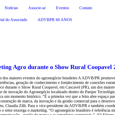
Notícias
Associe-se
Eventos
Contato
tal do Associado
ADVBPR 60 ANOS
ing Agro durante o Show Rural Coopavel 
 um dos maiores eventos do agronegócio brasileiro A ADVB/PR promove,
iências, geração de conhecimento e fortalecimento de conexões estraté
tece durante o Show Rural Coopavel, em Cascavel (PR), um dos maiores
te de inovação do Agronegócio localizado dentro do Parque Tecnológic
 um momento histórico. “É a primeira vez que a feira abre espaço pa
onstrução de marca, da inovação e da gestão comercial para o desenvolv
o, Claudia Zilli. Para o vice-presidente da ADVB/PR e também coorden
 setor enxerga o marketing. “O agronegócio brasileiro é referência m
omunicação, gestão de marca e as estratégias comerciais.” “O Fórum 