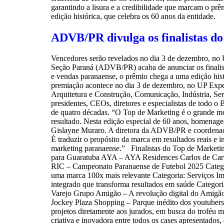
garantindo a lisura e a credibilidade que marcam o p
edição histórica, que celebra os 60 anos da entidade.
ADVB/PR divulga os finalistas d
Vencedores serão revelados no dia 3 de dezembro, no 
Seção Paraná (ADVB/PR) acaba de anunciar os finalis
e vendas paranaense, o prêmio chega a uma edição hist
premiação acontece no dia 3 de dezembro, no UP Experi
Arquitetura e Construção, Comunicação, Indústria, Serv
presidentes, CEOs, diretores e especialistas de todo o
de quatro décadas. “O Top de Marketing é o grande mom
resultado. Nesta edição especial de 60 anos, homena
Gislayne Muraro. A diretora da ADVB/PR e coordenado
É traduzir o propósito da marca em resultados reais e
marketing paranaense.” Finalistas do Top de Market
para Guaratuba AYA – AYA Residences Carlos de Carv
RIC – Campeonato Paranaense de Futebol 2025 Categor
uma marca 100x mais relevante Categoria: Serviços I
integrado que transforma resultados em saúde Categori
Varejo Grupo Amigão – A revolução digital do Amigã
Jockey Plaza Shopping – Parque inédito dos youtubers
projetos diretamente aos jurados, em busca do troféu
criativa e inovadora entre todos os cases apresentados