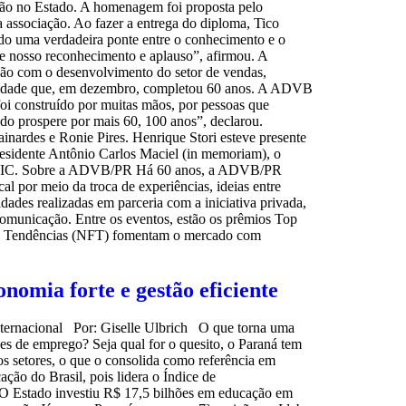
ção no Estado. A homenagem foi proposta pelo
a associação. Ao fazer a entrega do diploma, Tico
do uma verdadeira ponte entre o conhecimento e o
ce nosso reconhecimento e aplauso”, afirmou. A
ção com o desenvolvimento do setor de vendas,
entidade que, em dezembro, completou 60 anos. A ADVB
foi construído por muitas mãos, por pessoas que
ado prospere por mais 60, 100 anos”, declarou.
inardes e Ronie Pires. Henrique Stori esteve presente
presidente Antônio Carlos Maciel (in memoriam), o
rupo RIC. Sobre a ADVB/PR Há 60 anos, a ADVB/PR
l por meio da troca de experiências, ideias entre
dades realizadas em parceria com a iniciativa privada,
 comunicação. Entre os eventos, estão os prêmios Top
o e Tendências (NFT) fomentam o mercado com
nomia forte e gestão eficiente
internacional Por: Giselle Ulbrich O que torna uma
des de emprego? Seja qual for o quesito, o Paraná tem
os setores, o que o consolida como referência em
ão do Brasil, pois lidera o Índice de
 O Estado investiu R$ 17,5 bilhões em educação em