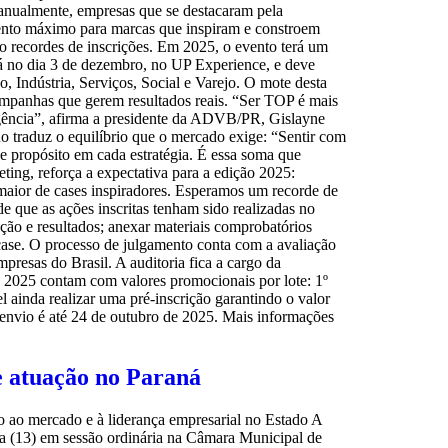
 anualmente, empresas que se destacaram pela
imento máximo para marcas que inspiram e constroem
do recordes de inscrições. Em 2025, o evento terá um
rá no dia 3 de dezembro, no UP Experience, e deve
, Indústria, Serviços, Social e Varejo. O mote desta
campanhas que gerem resultados reais. “Ser TOP é mais
ligência”, afirma a presidente da ADVB/PR, Gislayne
o traduz o equilíbrio que o mercado exige: “Sentir com
e propósito em cada estratégia. É essa soma que
ng, reforça a expectativa para a edição 2025:
aior de cases inspiradores. Esperamos um recorde de
e que as ações inscritas tenham sido realizadas no
ção e resultados; anexar materiais comprobatórios
 case. O processo de julgamento conta com a avaliação
presas do Brasil. A auditoria fica a cargo da
g 2025 contam com valores promocionais por lote: 1º
el ainda realizar uma pré-inscrição garantindo o valor
a envio é até 24 de outubro de 2025. Mais informações
 atuação no Paraná
o ao mercado e à liderança empresarial no Estado A
 (13) em sessão ordinária na Câmara Municipal de