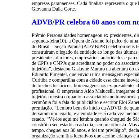
empresas paranaenses. Cada finalista representa o que 
Giovanna Dalla Corte.
ADVB/PR celebra 60 anos com no
Prêmio Personalidades homenageou ex-presidentes, dir
segunda-feira(10), a Ópera de Arame foi palco de uma 
do Brasil – Seção Paraná (ADVB/PR) celebrou seus 60
construíram o legado da entidade ao longo das últimas 
presidentes, diretores, empresários, autoridades e par
de CPFs e CNPJs que acreditam no poder do associativ
trajetória”, destacou Gislayne Muraro na abertura do e
Eduardo Pimentel, que enviou uma mensagem especial.
Curitiba e compartilha com a cidade essa chama inov
de trechos históricos, homenagens aos ex-presidentes 
profissional. O empresário Aldo Malucelli, integrante 
trajetória mostra o quanto o associativismo transforma
cerimônia foi a fala do publicitário e escritor Eloi 
premiação. “Lembro bem do início da ADVB, de quanto s
deixaram um legado, e a entidade está cada vez melho
estado. “Vê-los aqui me lembra quando cheguei de São 
constrói o seu estado a cada dia, sempre otimista. Mas a
tempo, cheguei aos 30 anos, e foi um privilégio”, de
organização sem fins lucrativos que acolhe crianças e 