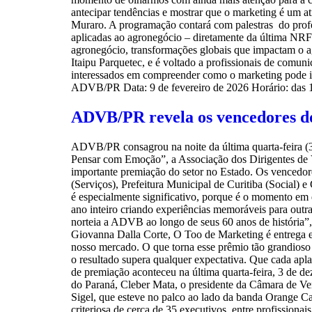
antecipar tendências e mostrar que o marketing é um at
Muraro. A programação contará com palestras do profes
aplicadas ao agronegócio – diretamente da última NRF
agronegócio, transformações globais que impactam o agr
Itaipu Parquetec, e é voltado a profissionais de comuni
interessados em compreender como o marketing pode i
ADVB/PR Data: 9 de fevereiro de 2026 Horário: das 
ADVB/PR revela os vencedores d
ADVB/PR consagrou na noite da última quarta-feira (3
Pensar com Emoção”, a Associação dos Dirigentes de
importante premiação do setor no Estado. Os vencedo
(Serviços), Prefeitura Municipal de Curitiba (Social) 
é especialmente significativo, porque é o momento em
ano inteiro criando experiências memoráveis para outr
norteia a ADVB ao longo de seus 60 anos de história”
Giovanna Dalla Corte, O Too de Marketing é entrega e so
nosso mercado. O que torna esse prêmio tão grandioso s
o resultado supera qualquer expectativa. Que cada apla
de premiação aconteceu na última quarta-feira, 3 de de
do Paraná, Cleber Mata, o presidente da Câmara de Ver
Sigel, que esteve no palco ao lado da banda Orange C
criteriosa de cerca de 35 executivos, entre profissiona