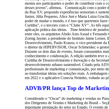
mostra aos participantes o poder de contribuir com o 
desses jovens”, afirmou. Comunicação com o poder de 
da Rua XV, propondo experiências sensoriais e susten
Junior, Júlia Pequeno, Alice Just e Maria Luiza Graci
poder de mudar o mundo, e é isso que queremos fazer c
Curitiba”, e o terceiro com o “Clube XV”. As três equi
aplicação prática das ideias. Time histórico de jurad
entre eles, os arquitetos Abrão Anis Assad e Fernando
Zornig Jayme; a presidente do Instituto Jaime Lerner, I
Desenvolvimento, Paulo Krauss; o vice-presidente da
o diretor da HIPERVISOR, Oscar Schmeiske; o gestor 
Durante os dois dias de evento, foram consumidos mais
conhecimento e colaboração. A edição também teve o 
Curitiba de Desenvolvimento e Inovação e da Secretar
desenvolvimento urbano sustentável. Criado pela ADV
profissionais de marketing e comunicação, por meio d
ao transformar ideias em soluções reais. A embalagem 
em 2022 e o aplicativo Conecta Netinho, voltado ao 
ADVB/PR lança Top de Marketing 
Considerado o “Oscar” do marketing e vendas no Paran
dos Dirigentes de Vendas e Marketing do Brasil – Seç
importante premiação do setor no Estado. O evento de