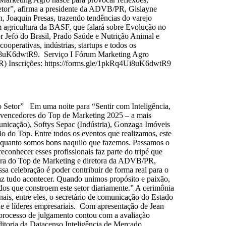
 setor”, afirma a presidente da ADVB/PR, Gislayne
, Joaquin Presas, trazendo tendências do varejo
m agricultura da BASF, que falará sobre Evolução no
or Jefo do Brasil, Prado Saúde e Nutrição Animal e
ooperativas, indústrias, startups e todos os
4Ui8uK6dwtR9. Serviço I Fórum Marketing Agro
R) Inscrições: https://forms.gle/1pkRq4Ui8uK6dwtR9
o Setor” Em uma noite para “Sentir com Inteligência,
 vencedores do Top de Marketing 2025 – a mais
nicação), Softys Sepac (Indústria), Gonzaga Imóveis
ão do Top. Entre todos os eventos que realizamos, este
 o quanto somos bons naquilo que fazemos. Passamos o
conhecer esses profissionais faz parte do tripé que
dora do Top de Marketing e diretora da ADVB/PR,
ssa celebração é poder contribuir de forma real para o
faz tudo acontecer. Quando unimos propósito e paixão,
dos que constroem este setor diariamente.” A cerimônia
ais, entre eles, o secretário de comunicação do Estado
e e líderes empresariais. Com apresentação de Jean
processo de julgamento contou com a avaliação
uditoria da Datacenso Inteligência de Mercado,