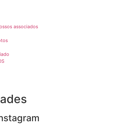
ossos associados
otos
iado
OS
dades
nstagram