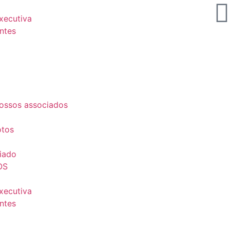
Executiva
ntes
ossos associados
otos
iado
OS
Executiva
ntes