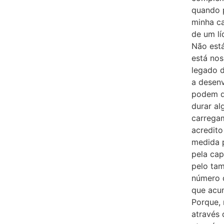
quando 
minha ca
de um lí
Não está
está nos
legado d
a desenv
podem d
durar a
carregam
acredito
medida 
pela ca
pelo ta
número d
que acu
Porque, 
através 