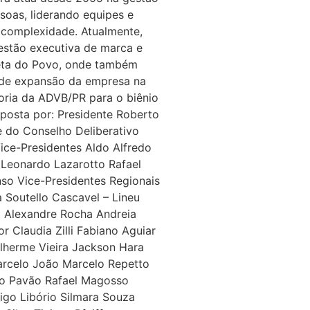
soas, liderando equipes e
 complexidade. Atualmente,
gestão executiva de marca e
ta do Povo, onde também
 de expansão da empresa na
toria da ADVB/PR para o biênio
osta por: Presidente Roberto
e do Conselho Deliberativo
ice-Presidentes Aldo Alfredo
l Leonardo Lazarotto Rafael
so Vice-Presidentes Regionais
a Soutello Cascavel – Lineu
a Alexandre Rocha Andreia
r Claudia Zilli Fabiano Aguiar
lherme Vieira Jackson Hara
arcelo João Marcelo Repetto
ro Pavão Rafael Magosso
igo Libório Silmara Souza