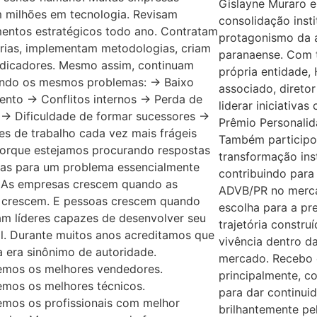
Gislayne Muraro
m milhões em tecnologia. Revisam
consolidação insti
mentos estratégicos todo ano. Contratam
protagonismo da 
rias, implementam metodologias, criam
paranaense. Com t
ndicadores. Mesmo assim, continuam
própria entidade,
ando os mesmos problemas: → Baixo
associado, diretor
ento → Conflitos internos → Perda de
liderar iniciativa
 → Dificuldade de formar sucessores →
Prêmio Personalid
s de trabalho cada vez mais frágeis
Também participo
porque estejamos procurando respostas
transformação inst
as para um problema essencialmente
contribuindo para
. As empresas crescem quando as
ADVB/PR no merca
 crescem. E pessoas crescem quando
escolha para a pr
am líderes capazes de desenvolver seu
trajetória constru
l. Durante muitos anos acreditamos que
vivência dentro d
a era sinônimo de autoridade.
mercado. Recebo 
mos os melhores vendedores.
principalmente, c
mos os melhores técnicos.
para dar continui
mos os profissionais com melhor
brilhantemente pel