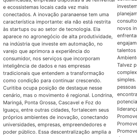
investe
e ecossistemas locais cada vez mais
planeja
conectados. A inovação paranaense tem uma
consulto
característica importante: ela não está restrita
novos i
às startups ou ao setor de tecnologia. Ela
enfrent
aparece no agronegócio de alta produtividade,
engajam
na indústria que investe em automação, no
talentos
varejo que aprimora a experiência do
Ambiente
consumidor, nos serviços que incorporam
Talvez 
inteligência de dados e nas empresas
complex
tradicionais que entendem a transformação
simples
como condição para continuar crescendo.
pessoas
Curitiba ocupa posição de destaque nesse
encontr
cenário, mas o movimento é regional. Londrina,
potencia
Maringá, Ponta Grossa, Cascavel e Foz do
lideranç
Iguaçu, entre outras cidades, fortalecem seus
Promove
próprios ambientes de inovação, conectando
Promove
universidades, empresas, empreendedores e
Promove
poder público. Essa descentralização amplia a