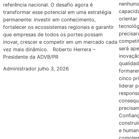
nenhuma 
referência nacional. O desafio agora é
capacida
transformar esse potencial em uma estratégia
orientar
permanente: investir em conhecimento,
tecnoló
fortalecer os ecossistemas regionais e garantir
precisar
que empresas de todos os portes possam
competi
inovar, crescer e competir em um mercado cada
será ape
vez mais dinâmico. Roberto Herrera –
inovação
Presidente da ADVB/PR
qualidad
Administrador
julho 3, 2026
formare
cinco pr
liderar 
responsa
consequ
precisam
Confian
constru
e human
complem