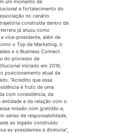
 em um momento de
tucional e fortalecimento do
associação no cenário
rajetória construída dentro da
 Herrera já atuou como
 e vice-presidente, além de
s como o Top de Marketing, o
ades e o Business Connect.
u do processo de
itucional iniciado em 2016,
 o posicionamento atual da
do. “Acredito que essa
esidência é fruto de uma
ída com consistência, da
a entidade e da relação com o
essa missão com gratidão e,
om senso de responsabilidade,
dade ao legado construído
os ex-presidentes e diretoria”,