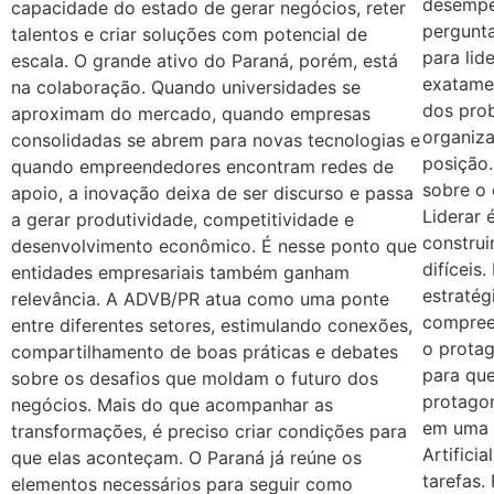
desempe
capacidade do estado de gerar negócios, reter
pergunt
talentos e criar soluções com potencial de
para lid
escala. O grande ativo do Paraná, porém, está
exatame
na colaboração. Quando universidades se
dos pro
aproximam do mercado, quando empresas
organiza
consolidadas se abrem para novas tecnologias e
posição.
quando empreendedores encontram redes de
sobre o
apoio, a inovação deixa de ser discurso e passa
Liderar 
a gerar produtividade, competitividade e
construi
desenvolvimento econômico. É nesse ponto que
difíceis
entidades empresariais também ganham
estratég
relevância. A ADVB/PR atua como uma ponte
compreen
entre diferentes setores, estimulando conexões,
o protag
compartilhamento de boas práticas e debates
para qu
sobre os desafios que moldam o futuro dos
protagon
negócios. Mais do que acompanhar as
em uma n
transformações, é preciso criar condições para
Artifici
que elas aconteçam. O Paraná já reúne os
tarefas.
elementos necessários para seguir como