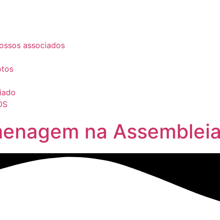
ossos associados
otos
iado
OS
nagem na Assembleia L