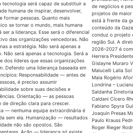
tecnologia será capaz de substituir a
de negócios e pes
de humana de inspirar, desenvolver,
projetos de maior
 e formar pessoas. Quanto mais
está à frente da 
gico se tornar o mundo, mais humana
conteúdo da Gaze
á ser a liderança. Esse será o diferencial
conduz o projeto
tivo das organizações vencedoras. Não
região Sul. A dire
nas a estratégia. Não será apenas a
2026–2027 é comp
. Não será apenas a tecnologia. Será a
Herrera President
e dos líderes que essas organizações
Gislayne Muraro V
m. Defendo uma liderança baseada em
Malucelli Laila So
incípios: Responsabilidade — antes de
Maia Rogério Afon
pessoas, é preciso assumir
Londrina – Lucian
bilidade sobre suas decisões e
Saldanha Diretori
ências. Orientação — as pessoas
Caldani Cícero Rho
 de direção clara para crescer.
Fabiano Spyra Gui
ça — nenhuma equipe extraordinária é
Joaquin Presas M
ída sem ela. Humanização — resultados
Paulo Krauss Ped
idade não são opostos. São
Roger Rieger Rodr
entares. Ação — liderança só existe