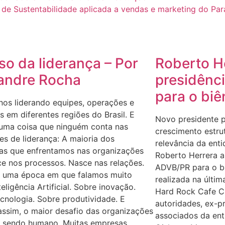
de Sustentabilidade aplicada a vendas e marketing do Par
so da liderança – Por
Roberto H
andre Rocha
presidênc
para o bi
nos liderando equipes, operações e
 em diferentes regiões do Brasil. E
Novo presidente p
 uma coisa que ninguém conta nas
crescimento estru
s de liderança: A maioria dos
relevância da ent
as que enfrentamos nas organizações
Roberto Herrera a
e nos processos. Nasce nas relações.
ADVB/PR para o b
 uma época em que falamos muito
realizada na últim
teligência Artificial. Sobre inovação.
Hard Rock Cafe Cu
cnologia. Sobre produtividade. E
autoridades, ex-pr
ssim, o maior desafio das organizações
associados da ent
a sendo humano. Muitas empresas