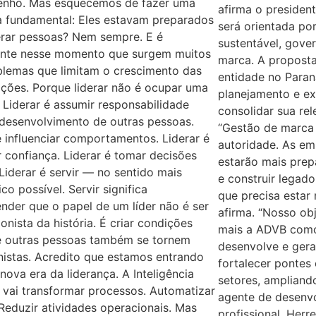
nho. Mas esquecemos de fazer uma
afirma o president
a fundamental: Eles estavam preparados
será orientada por
erar pessoas? Nem sempre. E é
sustentável, gove
nte nesse momento que surgem muitos
marca. A proposta
blemas que limitam o crescimento das
entidade no Paran
ções. Porque liderar não é ocupar uma
planejamento e ex
 Liderar é assumir responsabilidade
consolidar sua re
 desenvolvimento de outras pessoas.
“Gestão de marca 
é influenciar comportamentos. Liderar é
autoridade. As em
r confiança. Liderar é tomar decisões
estarão mais prep
. Liderar é servir — no sentido mais
e construir legad
ico possível. Servir significa
que precisa estar 
der que o papel de um líder não é ser
afirma. “Nosso ob
onista da história. É criar condições
mais a ADVB como
e outras pessoas também se tornem
desenvolve e gera
istas. Acredito que estamos entrando
fortalecer pontes 
ova era da liderança. A Inteligência
setores, amplian
al vai transformar processos. Automatizar
agente de desenvo
 Reduzir atividades operacionais. Mas
profissional, Her