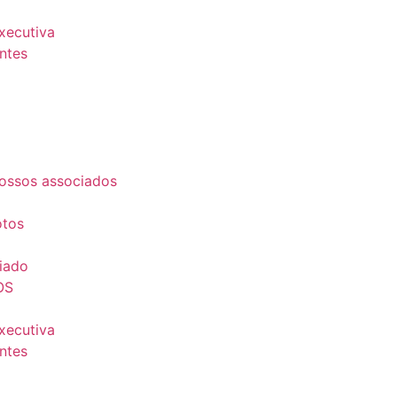
Executiva
ntes
ossos associados
otos
iado
OS
Executiva
ntes