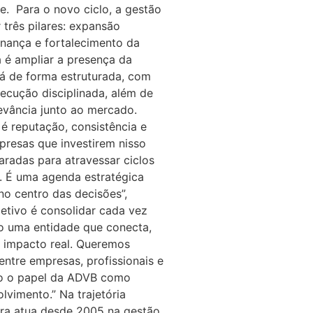
e. Para o novo ciclo, a gestão
 três pilares: expansão
rnança e fortalecimento da
 é ampliar a presença da
á de forma estruturada, com
ecução disciplinada, além de
levância junto ao mercado.
é reputação, consistência e
presas que investirem nisso
aradas para atravessar ciclos
o. É uma agenda estratégica
no centro das decisões”,
jetivo é consolidar cada vez
 uma entidade que conecta,
 impacto real. Queremos
entre empresas, profissionais e
do o papel da ADVB como
lvimento.” Na trajetória
rera atua desde 2005 na gestão